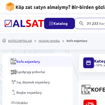
Köp zat satyn almalymy? Bir-birden göz
Nasoslar
Aşhana enjamlary
Katalog
31 233
har
Elektrik çaýnegiler
Wentilyatorler
KATEGORIÝALAR
Hojalyk tehnika
Kofe enjamlary
Telewizorlar
Kateg
Kofe enjamlary
+50% ar
Gyzdyryjy priborlar
Saç düzmek enjamlary
KOF
Buglar enjamlary
Ütükler
-2%
Delonghi