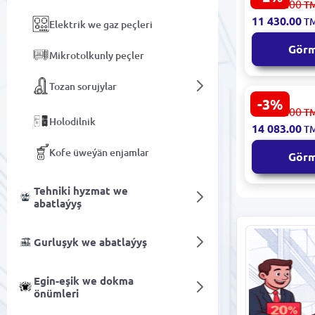
11 692.00
T
ECAM350.50
11 430.00
T
Elektrik we gaz peçleri
Maşynasy
Gör
Mikrotolkunly peçler
Tozan sorujylar
-3%
Delonghi K
14 615.00
T
Maşynasy
Holodilnik
14 083.00
T
Kofe üweýän enjamlar
Gör
Tehniki hyzmat we
abatlaýyş
Gurluşyk we abatlaýyş
Egin-eşik we dokma
önümleri