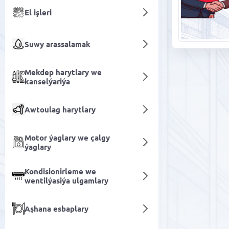
El işleri
Suwy arassalamak
Mekdep harytlary we
kanselýariýa
Awtoulag harytlary
Motor ýaglary we çalgy
ýaglary
Kondisionirleme we
wentilýasiýa ulgamlary
Aşhana esbaplary