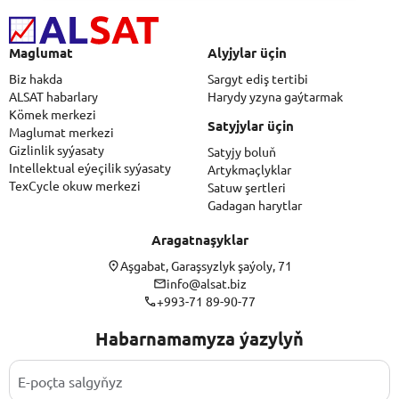
Maglumat
Alyjylar üçin
Biz hakda
Sargyt ediş tertibi
ALSAT habarlary
Harydy yzyna gaýtarmak
Kömek merkezi
Satyjylar üçin
Maglumat merkezi
Gizlinlik syýasaty
Satyjy boluň
Intellektual eýeçilik syýasaty
Artykmaçlyklar
TexCycle okuw merkezi
Satuw şertleri
Gadagan harytlar
Aragatnaşyklar
Aşgabat, Garaşsyzlyk şaýoly, 71
info@alsat.biz
+993-71 89-90-77
Habarnamamyza ýazylyň