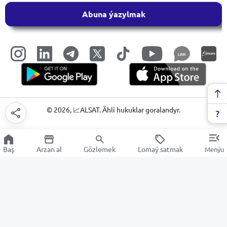
Abuna ýazylmak
LINK
©
2026
, 📈ALSAT. Ähli hukuklar goralandyr.
Baş
Arzan al
Gözlemek
Lomaý satmak
Menýu
Gündelikler
Arzan Satuw