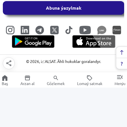
Abuna ýazylmak
LINK
©
2026
, 📈ALSAT. Ähli hukuklar goralandyr.
Baş
Arzan al
Gözlemek
Lomaý satmak
Menýu
Gapylar
Arzan Satuw