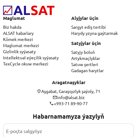
Maglumat
Alyjylar üçin
Biz hakda
Sargyt ediş tertibi
ALSAT habarlary
Harydy yzyna gaýtarmak
Kömek merkezi
Satyjylar üçin
Maglumat merkezi
Gizlinlik syýasaty
Satyjy boluň
Intellektual eýeçilik syýasaty
Artykmaçlyklar
TexCycle okuw merkezi
Satuw şertleri
Gadagan harytlar
Aragatnaşyklar
Aşgabat, Garaşsyzlyk şaýoly, 71
info@alsat.biz
+993-71 89-90-77
Habarnamamyza ýazylyň