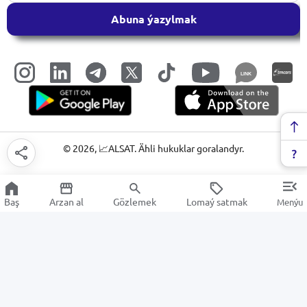
Abuna ýazylmak
LINK
©
2026
, 📈ALSAT. Ähli hukuklar goralandyr.
Baş
Arzan al
Gözlemek
Lomaý satmak
Menýu
Okuw materiallary
Arzan Satuw