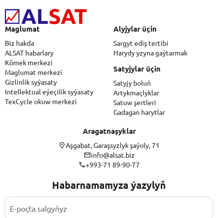
Maglumat
Alyjylar üçin
Biz hakda
Sargyt ediş tertibi
ALSAT habarlary
Harydy yzyna gaýtarmak
Kömek merkezi
Satyjylar üçin
Maglumat merkezi
Gizlinlik syýasaty
Satyjy boluň
Intellektual eýeçilik syýasaty
Artykmaçlyklar
TexCycle okuw merkezi
Satuw şertleri
Gadagan harytlar
Aragatnaşyklar
Aşgabat, Garaşsyzlyk şaýoly, 71
info@alsat.biz
+993-71 89-90-77
Habarnamamyza ýazylyň