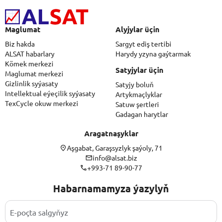
Maglumat
Alyjylar üçin
Biz hakda
Sargyt ediş tertibi
ALSAT habarlary
Harydy yzyna gaýtarmak
Kömek merkezi
Satyjylar üçin
Maglumat merkezi
Gizlinlik syýasaty
Satyjy boluň
Intellektual eýeçilik syýasaty
Artykmaçlyklar
TexCycle okuw merkezi
Satuw şertleri
Gadagan harytlar
Aragatnaşyklar
Aşgabat, Garaşsyzlyk şaýoly, 71
info@alsat.biz
+993-71 89-90-77
Habarnamamyza ýazylyň