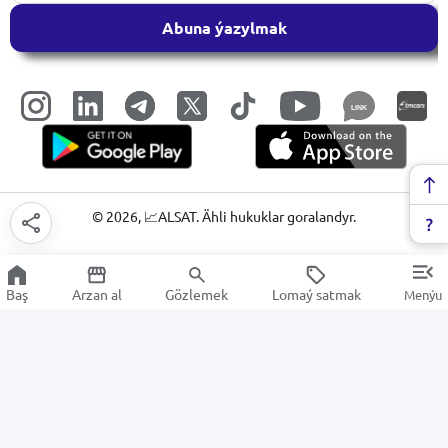
Abuna ýazylmak
LINK
©
2026
, 📈ALSAT. Ähli hukuklar goralandyr.
Baş
Arzan al
Gözlemek
Lomaý satmak
Menýu
Elektrik lampalary we LED panel
Arzan Satuw