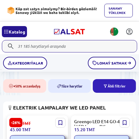
SANAWY
Köp zat satyn almalymy? Bir-birden gözlemäň!
Sanawy ýükläň we baha teklibi alyň.
ÝÜKLEMEK
Katalog
KATEGORIÝALAR
LOMAÝ SATMAK
+50% arzanladyş
Täze harytlar
Ähli filtrler
50%
NEW
ELEKTRIK LAMPALARY WE LED PANEL
GÖRK 8566633990368 |
Greengo LED E14 GO-4315
-26%
61.00
TMT
LED Lampa 36W 6500K
| LED Lampa 4W sary
45.00
TMT
15.20
TMT