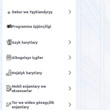
Dekor we Yşyklandyryş
Programma üpjünçiligi
Azyk harytlary
Alkogolsyz içgiler
Hojalyk harytlary
Mobil enjamlary we
aksesuarlar
Tor we wideo gözegçilik
enjamlary