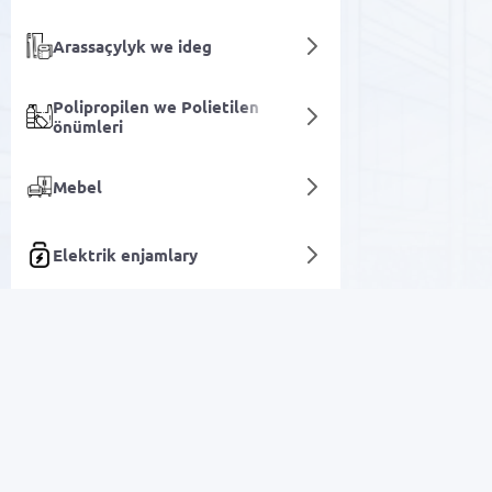
Arassaçylyk we ideg
Polipropilen we Polietilen
önümleri
Mebel
Elektrik enjamlary
Ýöriteleşdirilen awtoulag
Elektrik dwigateler we generatorlar
enjamlary
Arzan Satuw
Biznesi dolandyrmak we
awtomatlaşdyrmak üçin
enjamlar
Elektronika