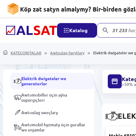
Köp zat satyn almalymy? Bir-birden göz
Suwy arassalamak
Mekdep harytlary we
Katalog
31 233
har
kanselýariýa
Awtoulag harytlary
KATEGORIÝALAR
Awtoulag harytlary
Elektrik dwigateler we 
Awtoulag ýuwulýar
Kateg
Elektrik dwigateler we
generatorlar
+50% ar
Awtomobiller üçin aýna
süpürgiçleri
Awtoulag sweçlary
ELEK
Awtomobil hyzmaty üçin gurallar
we enjamlar
Mahle 68107