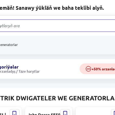
lemäň! Sanawy ýükläň we baha teklibi alyň.
ytlaryň arasynda
generatorlar
oriýalar
+50% arzanla
50%
zanladyş / Täze harytlar
TRIK DWIGATELER WE GENERATORLA
1 |
John Deere SE501609
John Deere SE502