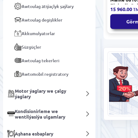
Elektrik Go
Awtoulag ätiýaçlyk şaýlary
15 960.00
T
Motory 48 
Cushman T
Awtoulag degişlikler
Gör
üçin
Akkumulyatorlar
Süzgüçler
Аwtoulag tekerleri
Awtomobil registratory
Motor ýaglary we çalgy
ýaglary
Kondisionirleme we
wentilýasiýa ulgamlary
Aşhana esbaplary