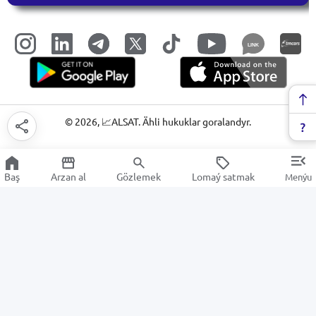
LINK
©
2026
, 📈ALSAT. Ähli hukuklar goralandyr.
Baş
Arzan al
Gözlemek
Lomaý satmak
Menýu
Elektrik enjamlary we gurallary
Arzan Satuw
Elektronika