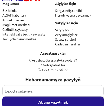
Maglumat
Alyjylar üçin
Biz hakda
Sargyt ediş tertibi
ALSAT habarlary
Harydy yzyna gaýtarmak
Kömek merkezi
Satyjylar üçin
Maglumat merkezi
Gizlinlik syýasaty
Satyjy boluň
Intellektual eýeçilik syýasaty
Artykmaçlyklar
TexCycle okuw merkezi
Satuw şertleri
Gadagan harytlar
Aragatnaşyklar
Aşgabat, Garaşsyzlyk şaýoly, 71
info@alsat.biz
+993-71 89-90-77
Habarnamamyza ýazylyň
Abuna ýazylmak