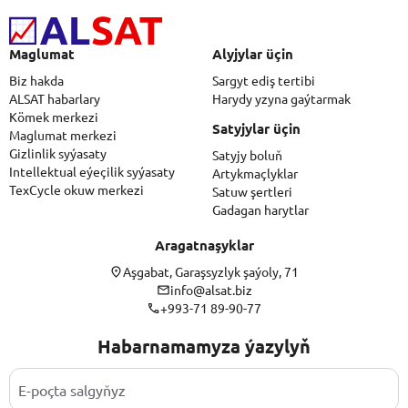
Maglumat
Alyjylar üçin
Biz hakda
Sargyt ediş tertibi
ALSAT habarlary
Harydy yzyna gaýtarmak
Kömek merkezi
Satyjylar üçin
Maglumat merkezi
Gizlinlik syýasaty
Satyjy boluň
Intellektual eýeçilik syýasaty
Artykmaçlyklar
TexCycle okuw merkezi
Satuw şertleri
Gadagan harytlar
Aragatnaşyklar
Aşgabat, Garaşsyzlyk şaýoly, 71
info@alsat.biz
+993-71 89-90-77
Habarnamamyza ýazylyň