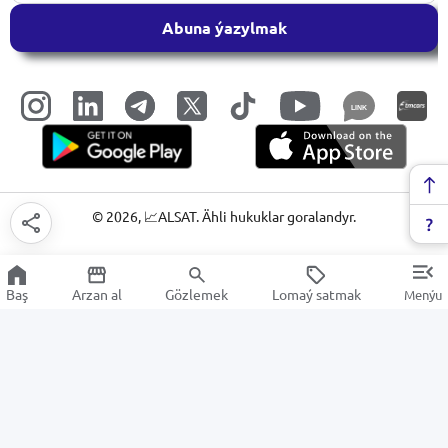
Abuna ýazylmak
LINK
©
2026
, 📈ALSAT. Ähli hukuklar goralandyr.
Baş
Arzan al
Gözlemek
Lomaý satmak
Menýu
Ýüz idegi
Arzan Satuw