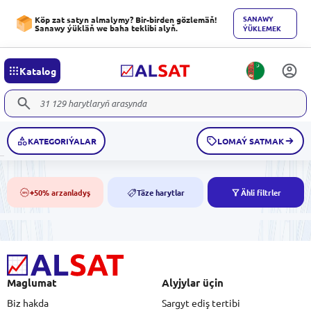
SANAWY
Köp zat satyn almalymy? Bir-birden gözlemäň!
Sanawy ýükläň we baha teklibi alyň.
ÝÜKLEMEK
Katalog
KATEGORIÝALAR
LOMAÝ SATMAK
+50% arzanladyş
Täze harytlar
Ähli filtrler
50%
NEW
Maglumat
Alyjylar üçin
Biz hakda
Sargyt ediş tertibi