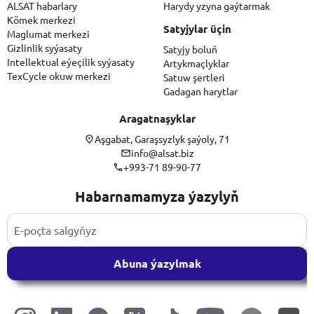
ALSAT habarlary
Harydy yzyna gaýtarmak
Kömek merkezi
Satyjylar üçin
Maglumat merkezi
Gizlinlik syýasaty
Satyjy boluň
Intellektual eýeçilik syýasaty
Artykmaçlyklar
TexCycle okuw merkezi
Satuw şertleri
Gadagan harytlar
Aragatnaşyklar
Aşgabat, Garaşsyzlyk şaýoly, 71
info@alsat.biz
+993-71 89-90-77
Habarnamamyza ýazylyň
Abuna ýazylmak