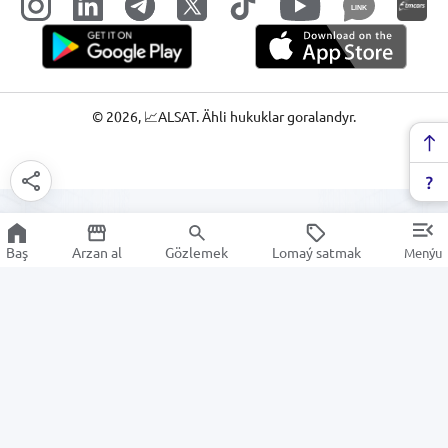
LINK
©
2026
, 📈ALSAT. Ähli hukuklar goralandyr.
Baş
Arzan al
Gözlemek
Lomaý satmak
Menýu
Polietilen plyonkasy
Arzan Satuw
Elektronika