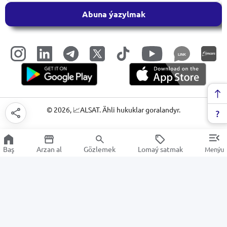
Abuna ýazylmak
LINK
©
2026
, 📈ALSAT. Ähli hukuklar goralandyr.
Baş
Arzan al
Gözlemek
Lomaý satmak
Menýu
Çagalar üçin
Arzan Satuw