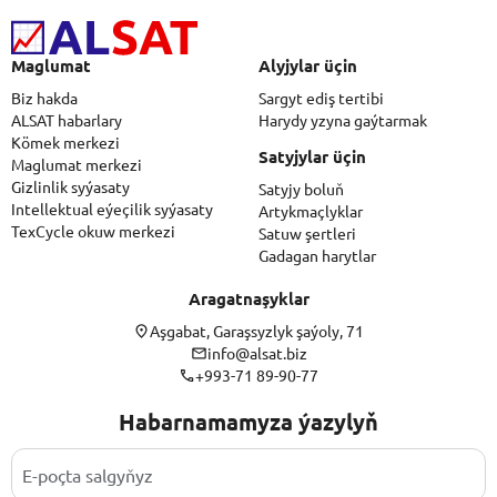
Maglumat
Alyjylar üçin
Biz hakda
Sargyt ediş tertibi
ALSAT habarlary
Harydy yzyna gaýtarmak
Kömek merkezi
Satyjylar üçin
Maglumat merkezi
Gizlinlik syýasaty
Satyjy boluň
Intellektual eýeçilik syýasaty
Artykmaçlyklar
TexCycle okuw merkezi
Satuw şertleri
Gadagan harytlar
Aragatnaşyklar
Aşgabat, Garaşsyzlyk şaýoly, 71
info@alsat.biz
+993-71 89-90-77
Habarnamamyza ýazylyň