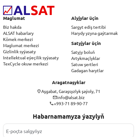
Maglumat
Alyjylar üçin
Biz hakda
Sargyt ediş tertibi
ALSAT habarlary
Harydy yzyna gaýtarmak
Kömek merkezi
Satyjylar üçin
Maglumat merkezi
Gizlinlik syýasaty
Satyjy boluň
Intellektual eýeçilik syýasaty
Artykmaçlyklar
TexCycle okuw merkezi
Satuw şertleri
Gadagan harytlar
Aragatnaşyklar
Aşgabat, Garaşsyzlyk şaýoly, 71
info@alsat.biz
+993-71 89-90-77
Habarnamamyza ýazylyň