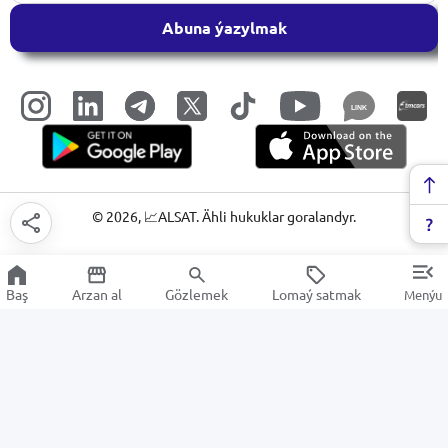
Abuna ýazylmak
LINK
©
2026
, 📈ALSAT. Ähli hukuklar goralandyr.
Baş
Arzan al
Gözlemek
Lomaý satmak
Menýu
Eller üçin kosmetiki serişdeler
Arzan Satuw