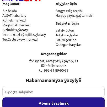
Maglumat
Alyjylar üçin
Biz hakda
Sargyt ediş tertibi
ALSAT habarlary
Harydy yzyna gaýtarmak
Kömek merkezi
Satyjylar üçin
Maglumat merkezi
Gizlinlik syýasaty
Satyjy boluň
Intellektual eýeçilik syýasaty
Artykmaçlyklar
TexCycle okuw merkezi
Satuw şertleri
Gadagan harytlar
Aragatnaşyklar
Aşgabat, Garaşsyzlyk şaýoly, 71
info@alsat.biz
+993-71 89-90-77
Habarnamamyza ýazylyň
Abuna ýazylmak