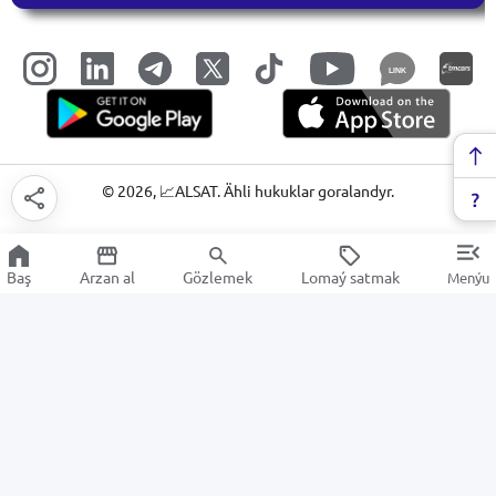
LINK
©
2026
, 📈ALSAT. Ähli hukuklar goralandyr.
Baş
Arzan al
Gözlemek
Lomaý satmak
Menýu
Hamyr üçin maddalar
Arzan Satuw
Elektronika