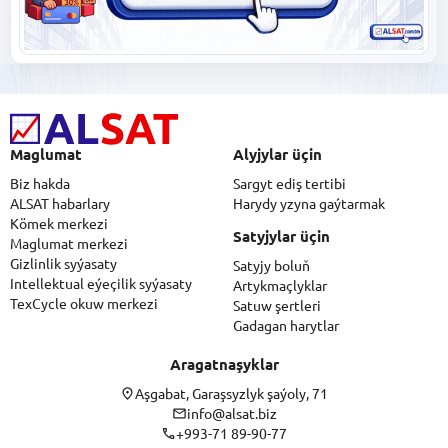
Maglumat
Alyjylar üçin
Biz hakda
Sargyt ediş tertibi
ALSAT habarlary
Harydy yzyna gaýtarmak
Kömek merkezi
Satyjylar üçin
Maglumat merkezi
Gizlinlik syýasaty
Satyjy boluň
Intellektual eýeçilik syýasaty
Artykmaçlyklar
TexCycle okuw merkezi
Satuw şertleri
Gadagan harytlar
Aragatnaşyklar
Aşgabat, Garaşsyzlyk şaýoly, 71
info@alsat.biz
+993-71 89-90-77