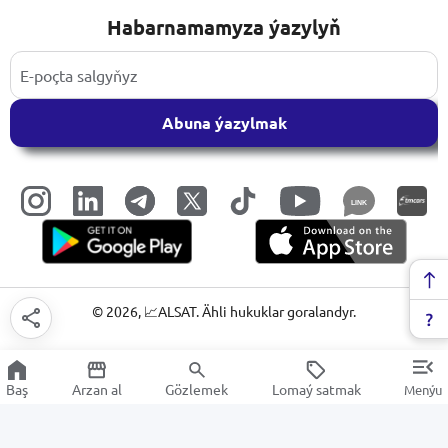
Habarnamamyza ýazylyň
Abuna ýazylmak
LINK
©
2026
, 📈ALSAT. Ähli hukuklar goralandyr.
Baş
Arzan al
Gözlemek
Lomaý satmak
Menýu