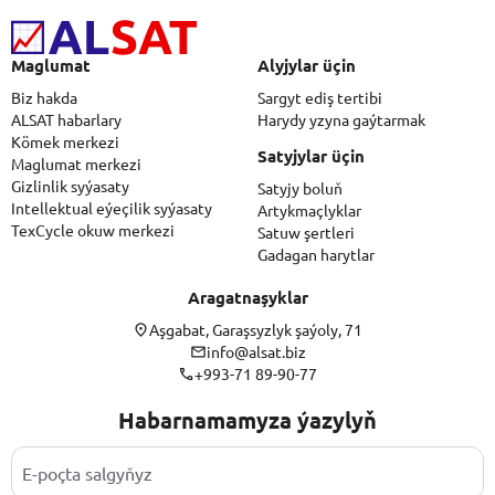
Maglumat
Alyjylar üçin
Biz hakda
Sargyt ediş tertibi
ALSAT habarlary
Harydy yzyna gaýtarmak
Kömek merkezi
Satyjylar üçin
Maglumat merkezi
Gizlinlik syýasaty
Satyjy boluň
Intellektual eýeçilik syýasaty
Artykmaçlyklar
TexCycle okuw merkezi
Satuw şertleri
Gadagan harytlar
Aragatnaşyklar
Aşgabat, Garaşsyzlyk şaýoly, 71
info@alsat.biz
+993-71 89-90-77
Habarnamamyza ýazylyň