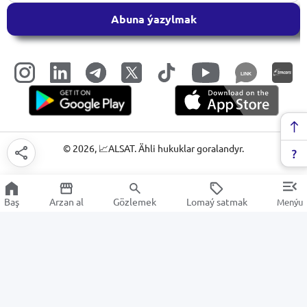
Abuna ýazylmak
LINK
©
2026
, 📈ALSAT. Ähli hukuklar goralandyr.
Baş
Arzan al
Gözlemek
Lomaý satmak
Menýu
Magnitler we düwmeler
Arzan Satuw