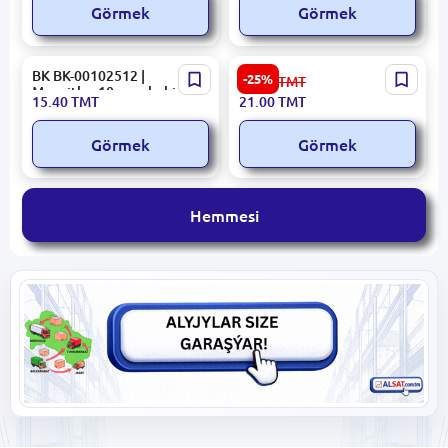
Görmek
Görmek
BK BK-00102512 |
E0054 Reňkli Itgijiler |
-25%
28.00
TMT
Magnitler 10 sany bukja
Itgijiler Köp Reňkli Bukja
15.40
TMT
21.00
TMT
Görmek
Görmek
Hemmesi