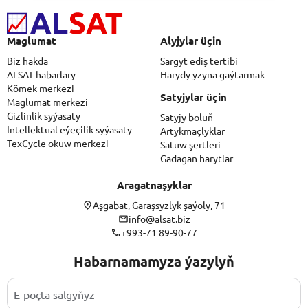
Maglumat
Alyjylar üçin
Biz hakda
Sargyt ediş tertibi
ALSAT habarlary
Harydy yzyna gaýtarmak
Kömek merkezi
Satyjylar üçin
Maglumat merkezi
Gizlinlik syýasaty
Satyjy boluň
Intellektual eýeçilik syýasaty
Artykmaçlyklar
TexCycle okuw merkezi
Satuw şertleri
Gadagan harytlar
Aragatnaşyklar
Aşgabat, Garaşsyzlyk şaýoly, 71
info@alsat.biz
+993-71 89-90-77
Habarnamamyza ýazylyň