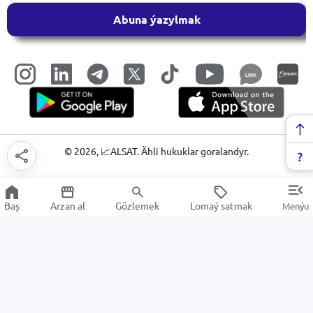
Abuna ýazylmak
LINK
©
2026
, 📈ALSAT. Ähli hukuklar goralandyr.
Baş
Arzan al
Gözlemek
Lomaý satmak
Menýu
Lukmançylyk enjamlary
Arzan Satuw