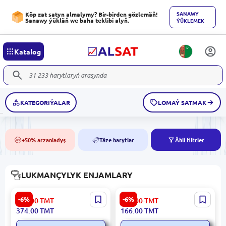
SANAWY
Köp zat satyn almalymy? Bir-birden gözlemäň!
Sanawy ýükläň we baha teklibi alyň.
ÝÜKLEMEK
Katalog
KATEGORIÝALAR
LOMAÝ SATMAK
+50% arzanladyş
Täze harytlar
Ähli filtrler
50%
NEW
LUKMANÇYLYK ENJAMLARY
Green Lion GNMININEBWH
Green Lion
-6%
-6%
399.00
TMT
177.00
TMT
| Mini Nebulizer Göçme Ak
NEBUGL990478106987 |
374.00
TMT
166.00
TMT
Göçme Nebulizator Ak