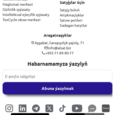
Satyjylar üçin
Maglumat merkezi
Gizlinlik syýasaty
Satyjy boluň
Intellektual eýeçilik syýasaty
Artykmaçlyklar
TexCycle okuw merkezi
Satuw şertleri
Gadagan harytlar
Aragatnaşyklar
Aşgabat, Garaşsyzlyk şaýoly, 71
info@alsat.biz
+993-71 89-90-77
Habarnamamyza ýazylyň
Abuna ýazylmak
LINK