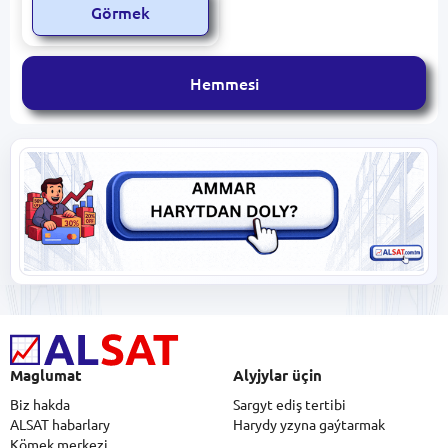
Görmek
Hemmesi
Maglumat
Alyjylar üçin
Biz hakda
Sargyt ediş tertibi
ALSAT habarlary
Harydy yzyna gaýtarmak
Kömek merkezi