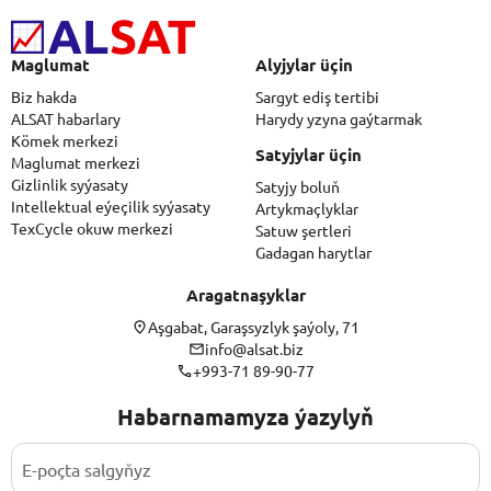
Maglumat
Alyjylar üçin
Biz hakda
Sargyt ediş tertibi
ALSAT habarlary
Harydy yzyna gaýtarmak
Kömek merkezi
Satyjylar üçin
Maglumat merkezi
Gizlinlik syýasaty
Satyjy boluň
Intellektual eýeçilik syýasaty
Artykmaçlyklar
TexCycle okuw merkezi
Satuw şertleri
Gadagan harytlar
Aragatnaşyklar
Aşgabat, Garaşsyzlyk şaýoly, 71
info@alsat.biz
+993-71 89-90-77
Habarnamamyza ýazylyň