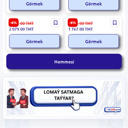
Görmek
Görmek
Xiaomi PRESSCOOKXIA |
Kenwood PCM90BK | Köp
-6%
-6%
2 212.00
TMT
1 881.00
TMT
Basyşly Gazan 4,8L
programly köpok 6,0L
2 079.00
TMT
1 767.00
TMT
1000W
Görmek
Görmek
Hemmesi