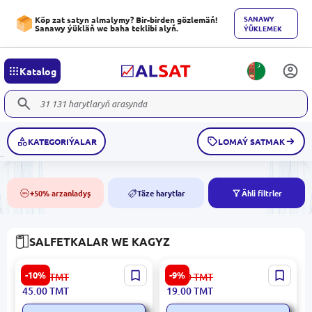
SANAWY
Köp zat satyn almalymy? Bir-birden gözlemäň!
Sanawy ýükläň we baha teklibi alyň.
ÝÜKLEMEK
Katalog
KATEGORIÝALAR
LOMAÝ SATMAK
+50% arzanladyş
Täze harytlar
Ähli filtrler
50%
NEW
SALFETKALAR WE KAGYZ
SAP 833008101020 | Kiçi
VOI SML-W002 | Çaga Çygly
-10%
-9%
50.00
TMT
21.00
TMT
Çygly Süpürgüç 12 Sany
Salfetkasy Krem Lösionly
45.00
TMT
19.00
TMT
Paket (1 blokda 36 sany)
72 sany