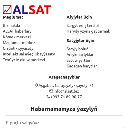
Maglumat
Alyjylar üçin
Biz hakda
Sargyt ediş tertibi
ALSAT habarlary
Harydy yzyna gaýtarmak
Kömek merkezi
Satyjylar üçin
Maglumat merkezi
Gizlinlik syýasaty
Satyjy boluň
Intellektual eýeçilik syýasaty
Artykmaçlyklar
TexCycle okuw merkezi
Satuw şertleri
Gadagan harytlar
Aragatnaşyklar
Aşgabat, Garaşsyzlyk şaýoly, 71
info@alsat.biz
+993-71 89-90-77
Habarnamamyza ýazylyň