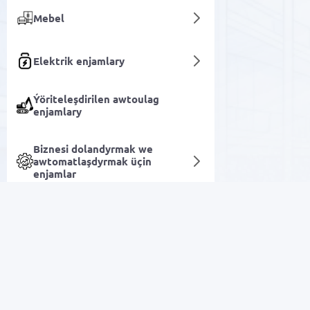
Mebel
Elektrik enjamlary
Ýöriteleşdirilen awtoulag
enjamlary
Biznesi dolandyrmak we
awtomatlaşdyrmak üçin
enjamlar
Kagyz önümleri
Gurluşyk gurallary
Arzan Satuw
Sport we dynç alyş üçin
harytlar
Elektronika
Öý harytlary