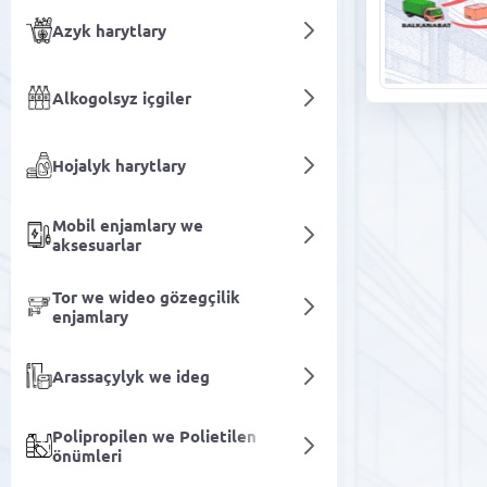
Azyk harytlary
Alkogolsyz içgiler
Hojalyk harytlary
Mobil enjamlary we
aksesuarlar
Tor we wideo gözegçilik
enjamlary
Arassaçylyk we ideg
Polipropilen we Polietilen
önümleri