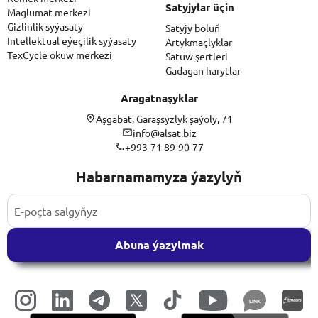
Satyjylar üçin
Maglumat merkezi
Gizlinlik syýasaty
Satyjy boluň
Intellektual eýeçilik syýasaty
Artykmaçlyklar
TexCycle okuw merkezi
Satuw şertleri
Gadagan harytlar
Aragatnaşyklar
Aşgabat, Garaşsyzlyk şaýoly, 71
info@alsat.biz
+993-71 89-90-77
Habarnamamyza ýazylyň
Abuna ýazylmak
LINK