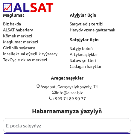
Maglumat
Alyjylar üçin
Biz hakda
Sargyt ediş tertibi
ALSAT habarlary
Harydy yzyna gaýtarmak
Kömek merkezi
Satyjylar üçin
Maglumat merkezi
Gizlinlik syýasaty
Satyjy boluň
Intellektual eýeçilik syýasaty
Artykmaçlyklar
TexCycle okuw merkezi
Satuw şertleri
Gadagan harytlar
Aragatnaşyklar
Aşgabat, Garaşsyzlyk şaýoly, 71
info@alsat.biz
+993-71 89-90-77
Habarnamamyza ýazylyň