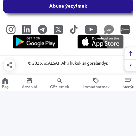
Abuna ýazylmak
LINK
©
2026
, 📈ALSAT. Ähli hukuklar goralandyr.
Baş
Arzan al
Gözlemek
Lomaý satmak
Menýu