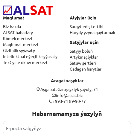
Maglumat
Alyjylar üçin
Biz hakda
Sargyt ediş tertibi
ALSAT habarlary
Harydy yzyna gaýtarmak
Kömek merkezi
Satyjylar üçin
Maglumat merkezi
Gizlinlik syýasaty
Satyjy boluň
Intellektual eýeçilik syýasaty
Artykmaçlyklar
TexCycle okuw merkezi
Satuw şertleri
Gadagan harytlar
Aragatnaşyklar
Aşgabat, Garaşsyzlyk şaýoly, 71
info@alsat.biz
+993-71 89-90-77
Habarnamamyza ýazylyň