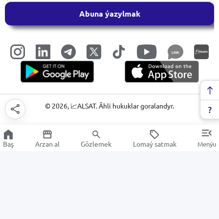
Abuna ýazylmak
LINK
©
2026
, 📈ALSAT. Ähli hukuklar goralandyr.
Baş
Arzan al
Gözlemek
Lomaý satmak
Menýu
Аtagzy
Arzan Satuw