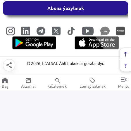
Abuna ýazylmak
LINK
©
2026
, 📈ALSAT. Ähli hukuklar goralandyr.
Baş
Arzan al
Gözlemek
Lomaý satmak
Menýu
Ses habarnamasy
Arzan Satuw