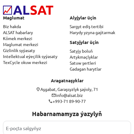
Maglumat
Alyjylar üçin
Biz hakda
Sargyt ediş tertibi
ALSAT habarlary
Harydy yzyna gaýtarmak
Kömek merkezi
Satyjylar üçin
Maglumat merkezi
Gizlinlik syýasaty
Satyjy boluň
Intellektual eýeçilik syýasaty
Artykmaçlyklar
TexCycle okuw merkezi
Satuw şertleri
Gadagan harytlar
Aragatnaşyklar
Aşgabat, Garaşsyzlyk şaýoly, 71
info@alsat.biz
+993-71 89-90-77
Habarnamamyza ýazylyň