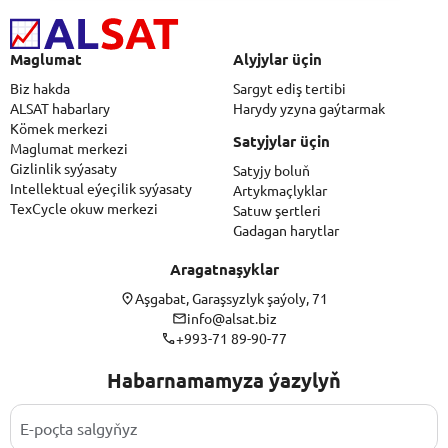
Maglumat
Alyjylar üçin
Biz hakda
Sargyt ediş tertibi
ALSAT habarlary
Harydy yzyna gaýtarmak
Kömek merkezi
Satyjylar üçin
Maglumat merkezi
Gizlinlik syýasaty
Satyjy boluň
Intellektual eýeçilik syýasaty
Artykmaçlyklar
TexCycle okuw merkezi
Satuw şertleri
Gadagan harytlar
Aragatnaşyklar
Aşgabat, Garaşsyzlyk şaýoly, 71
info@alsat.biz
+993-71 89-90-77
Habarnamamyza ýazylyň