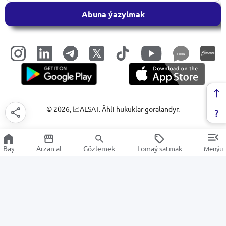
Abuna ýazylmak
LINK
©
2026
, 📈ALSAT. Ähli hukuklar goralandyr.
Baş
Arzan al
Gözlemek
Lomaý satmak
Menýu
Аwtoulag tekerleri
Arzan Satuw