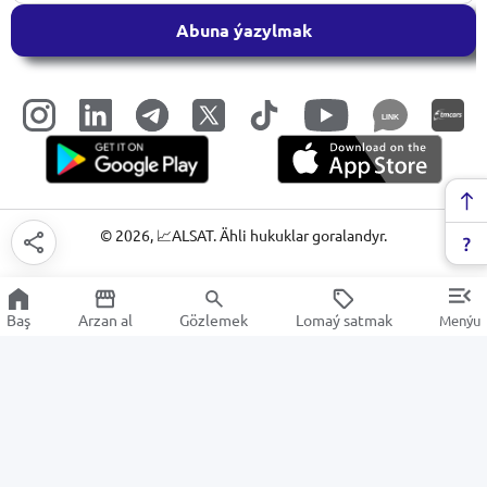
Abuna ýazylmak
LINK
©
2026
, 📈ALSAT. Ähli hukuklar goralandyr.
Baş
Arzan al
Gözlemek
Lomaý satmak
Menýu
Telewizor üçin berkitme
Arzan Satuw