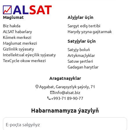
Maglumat
Alyjylar üçin
Biz hakda
Sargyt ediş tertibi
ALSAT habarlary
Harydy yzyna gaýtarmak
Kömek merkezi
Satyjylar üçin
Maglumat merkezi
Gizlinlik syýasaty
Satyjy boluň
Intellektual eýeçilik syýasaty
Artykmaçlyklar
TexCycle okuw merkezi
Satuw şertleri
Gadagan harytlar
Aragatnaşyklar
Aşgabat, Garaşsyzlyk şaýoly, 71
info@alsat.biz
+993-71 89-90-77
Habarnamamyza ýazylyň