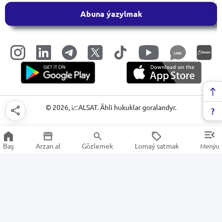
Abuna ýazylmak
LINK
©
2026
, 📈ALSAT. Ähli hukuklar goralandyr.
Baş
Arzan al
Gözlemek
Lomaý satmak
Menýu
UV gurnamalary
Arzan Satuw