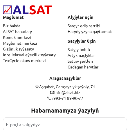
Maglumat
Alyjylar üçin
Biz hakda
Sargyt ediş tertibi
ALSAT habarlary
Harydy yzyna gaýtarmak
Kömek merkezi
Satyjylar üçin
Maglumat merkezi
Gizlinlik syýasaty
Satyjy boluň
Intellektual eýeçilik syýasaty
Artykmaçlyklar
TexCycle okuw merkezi
Satuw şertleri
Gadagan harytlar
Aragatnaşyklar
Aşgabat, Garaşsyzlyk şaýoly, 71
info@alsat.biz
+993-71 89-90-77
Habarnamamyza ýazylyň