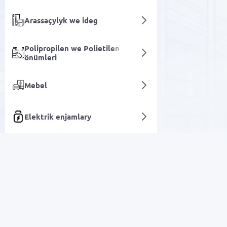
Arassaçylyk we ideg
Polipropilen we Polietilen
önümleri
Mebel
Elektrik enjamlary
Ýöriteleşdirilen awtoulag
Suw nasoslary
enjamlary
Arzan Satuw
Biznesi dolandyrmak we
awtomatlaşdyrmak üçin
enjamlar
Elektronika