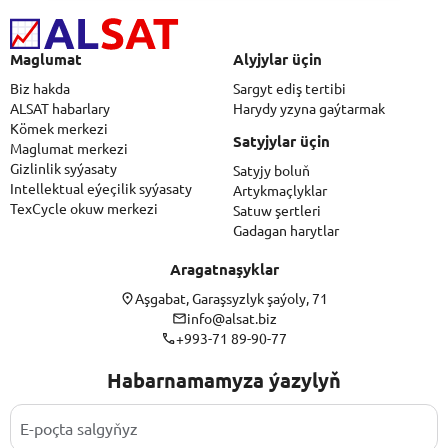
Maglumat
Alyjylar üçin
Biz hakda
Sargyt ediş tertibi
ALSAT habarlary
Harydy yzyna gaýtarmak
Kömek merkezi
Satyjylar üçin
Maglumat merkezi
Gizlinlik syýasaty
Satyjy boluň
Intellektual eýeçilik syýasaty
Artykmaçlyklar
TexCycle okuw merkezi
Satuw şertleri
Gadagan harytlar
Aragatnaşyklar
Aşgabat, Garaşsyzlyk şaýoly, 71
info@alsat.biz
+993-71 89-90-77
Habarnamamyza ýazylyň