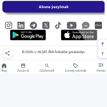
Abuna ýazylmak
LINK
©
2026
, 📈ALSAT. Ähli hukuklar goralandyr.
Baş
Arzan al
Gözlemek
Lomaý satmak
Menýu
Penjire öňlükleri
Arzan Satuw