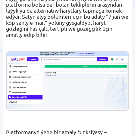
platforma bolsa bar bolan teklipleriň arasyndan
laýyk ýa-da alternatiw harytlary tapmaga kömek
edýär. Satyn alyş bölümleri üçin bu adaty “7 jaň we
köp sanly e-mail” ýoluny gysgaldyp, haryt
gözlegini has çalt, tertipli we gözegçilik üçin
amatly edip biler.
Platformanyň ýene bir amaly funksiýasy –