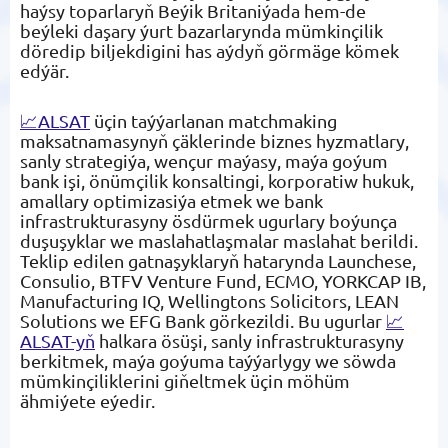
haýsy toparlaryň Beýik Britaniýada hem-de
beýleki daşary ýurt bazarlarynda mümkinçilik
döredip biljekdigini has aýdyň görmäge kömek
edýär.
📈ALSAT
üçin taýýarlanan matchmaking
maksatnamasynyň çäklerinde biznes hyzmatlary,
sanly strategiýa, wençur maýasy, maýa goýum
bank işi, önümçilik konsaltingi, korporatiw hukuk,
amallary optimizasiýa etmek we bank
infrastrukturasyny ösdürmek ugurlary boýunça
duşuşyklar we maslahatlaşmalar maslahat berildi.
Teklip edilen gatnaşyklaryň hatarynda Launchese,
Consulio, BTFV Venture Fund, ECMO, YORKCAP IB,
Manufacturing IQ, Wellingtons Solicitors, LEAN
Solutions we EFG Bank görkezildi. Bu ugurlar
📈
ALSAT-yň
halkara ösüşi, sanly infrastrukturasyny
berkitmek, maýa goýuma taýýarlygy we söwda
mümkinçiliklerini giňeltmek üçin möhüm
ähmiýete eýedir.