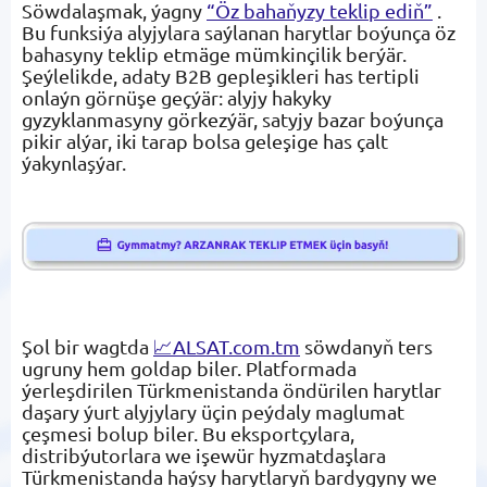
Söwdalaşmak, ýagny
“Öz bahaňyzy teklip ediň”
.
Bu funksiýa alyjylara saýlanan harytlar boýunça öz
bahasyny teklip etmäge mümkinçilik berýär.
Şeýlelikde, adaty B2B gepleşikleri has tertipli
onlaýn görnüşe geçýär: alyjy hakyky
gyzyklanmasyny görkezýär, satyjy bazar boýunça
pikir alýar, iki tarap bolsa geleşige has çalt
ýakynlaşýar.
Şol bir wagtda
📈ALSAT.com.tm
söwdanyň ters
ugruny hem goldap biler. Platformada
ýerleşdirilen Türkmenistanda öndürilen harytlar
daşary ýurt alyjylary üçin peýdaly maglumat
çeşmesi bolup biler. Bu eksportçylara,
distribýutorlara we işewür hyzmatdaşlara
Türkmenistanda haýsy harytlaryň bardygyny we