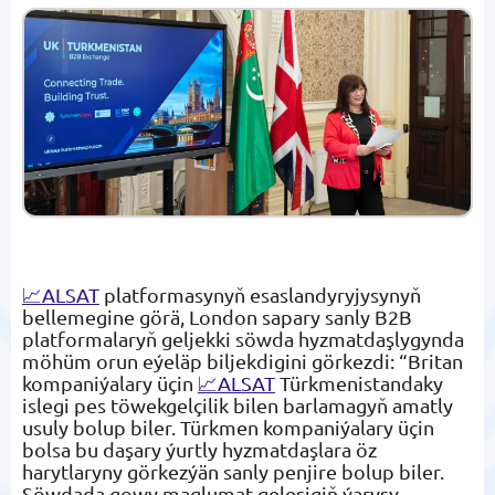
📈ALSAT
platformasynyň esaslandyryjysynyň
bellemegine görä, London sapary sanly B2B
platformalaryň geljekki söwda hyzmatdaşlygynda
möhüm orun eýeläp biljekdigini görkezdi: “Britan
kompaniýalary üçin
📈ALSAT
Türkmenistandaky
islegi pes töwekgelçilik bilen barlamagyň amatly
usuly bolup biler. Türkmen kompaniýalary üçin
bolsa bu daşary ýurtly hyzmatdaşlara öz
harytlaryny görkezýän sanly penjire bolup biler.
Söwdada gowy maglumat geleşigiň ýarysy