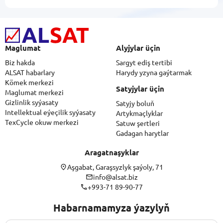
Maglumat
Alyjylar üçin
Biz hakda
Sargyt ediş tertibi
ALSAT habarlary
Harydy yzyna gaýtarmak
Kömek merkezi
Satyjylar üçin
Maglumat merkezi
Gizlinlik syýasaty
Satyjy boluň
Intellektual eýeçilik syýasaty
Artykmaçlyklar
TexCycle okuw merkezi
Satuw şertleri
Gadagan harytlar
Aragatnaşyklar
Aşgabat, Garaşsyzlyk şaýoly, 71
info@alsat.biz
+993-71 89-90-77
Habarnamamyza ýazylyň