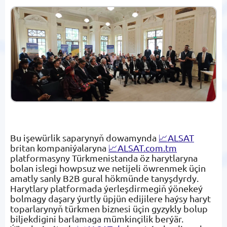
Bu işewürlik saparynyň dowamynda
📈ALSAT
britan kompaniýalaryna
📈ALSAT.com.tm
platformasyny Türkmenistanda öz harytlaryna
bolan islegi howpsuz we netijeli öwrenmek üçin
amatly sanly B2B gural hökmünde tanyşdyrdy.
Harytlary platformada ýerleşdirmegiň ýönekeý
bolmagy daşary ýurtly üpjün edijilere haýsy haryt
toparlarynyň türkmen biznesi üçin gyzykly bolup
biljekdigini barlamaga mümkinçilik berýär.