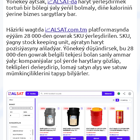
Ýönekeý aýtsak,
📈ALSAT-da
haryt ýerleşdirmek
tortuň bir bölegi ýaly ýeňil bolmaly, diňe kaloriniň
ýerine biznes sargytlary bar.
Häzirki wagtda
📈ALSAT.com.tm
platformasynda
eýýäm 28 000-den gowrak SKU ýerleşdirilen. SKU,
ýagny stock keeping unit, aýratyn haryt
pozisiýasyny aňladýar. Ýönekeý düşündirsek, bu 28
000-den gowrak belgili tekjesi bolan sanly ammar
ýaly: kompaniýalar şol ýerde harytlary gözläp,
teklipleri deňeşdirip, lomaý satyn alyş we satuw
mümkinçiliklerini tapyp bilýärler.