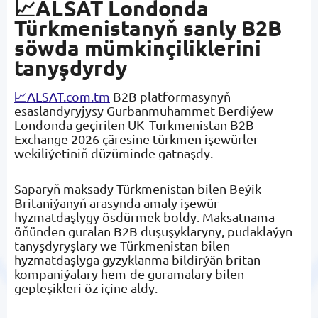
📈ALSAT Londonda
Türkmenistanyň sanly B2B
söwda mümkinçiliklerini
tanyşdyrdy
📈ALSAT.com.tm
B2B platformasynyň
esaslandyryjysy Gurbanmuhammet Berdiýew
Londonda geçirilen UK–Turkmenistan B2B
Exchange 2026 çäresine türkmen işewürler
wekiliýetiniň düzüminde gatnaşdy.
Saparyň maksady Türkmenistan bilen Beýik
Britaniýanyň arasynda amaly işewür
hyzmatdaşlygy ösdürmek boldy. Maksatnama
öňünden guralan B2B duşuşyklaryny, pudaklaýyn
tanyşdyryşlary we Türkmenistan bilen
hyzmatdaşlyga gyzyklanma bildirýän britan
kompaniýalary hem-de guramalary bilen
gepleşikleri öz içine aldy.