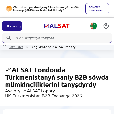
SANAWY
Köp zat satyn almalymy? Bir-birden gözlemäň!
Sanawy ýükläň we baha teklibi alyň.
ÝÜKLEMEK
Katalog
Täzelikler
Blog. Awtory: 📈ALSAT topary
📈ALSAT Londonda
Türkmenistanyň sanly B2B söwda
mümkinçiliklerini tanyşdyrdy
Awtory: 📈ALSAT topary
UK–Turkmenistan B2B Exchange 2026