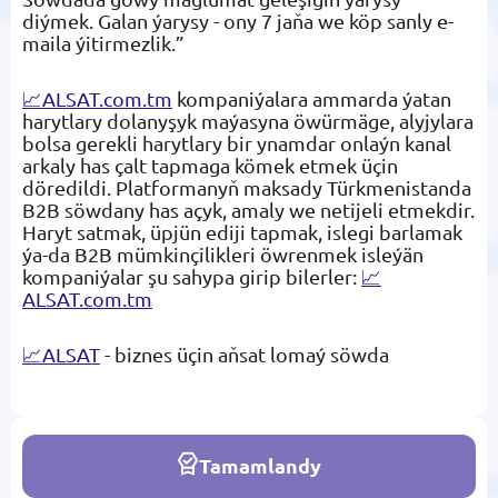
diýmek. Galan ýarysy - ony 7 jaňa we köp sanly e-
maila ýitirmezlik.”
📈ALSAT.com.tm
kompaniýalara ammarda ýatan
harytlary dolanyşyk maýasyna öwürmäge, alyjylara
bolsa gerekli harytlary bir ynamdar onlaýn kanal
arkaly has çalt tapmaga kömek etmek üçin
döredildi. Platformanyň maksady Türkmenistanda
B2B söwdany has açyk, amaly we netijeli etmekdir.
Haryt satmak, üpjün ediji tapmak, islegi barlamak
ýa-da B2B mümkinçilikleri öwrenmek isleýän
kompaniýalar şu sahypa girip bilerler:
📈
ALSAT.com.tm
📈ALSAT
- biznes üçin aňsat lomaý söwda
Tamamlandy