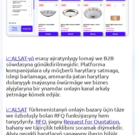
📈ALSAT-yň
esasy aýratynlygy lomaý we B2B
söwdasyna gönükdirilmegidir. Platforma
kompaniýalara uly möçberli harytlary satmaga,
islegi barlamaga, ammarda ýatan harytlary
dolanyşyk maýasyna öwürmäge we biznes
alyjylaryna bir ynamdar onlaýn kanal arkaly
ýetmäge kömek edýär.
📈ALSAT
Türkmenistanyň onlaýn bazary üçin täze
we özboluşly bolan RFQ funksiýasyny hem
tanyşdyrdy.
RFQ
, ýagny
Request for Quotation
,
bahany we täjirçilik teklibini soramak diýmekdir.
Alyjy gerekli harytlaryň sanawyny iberip bilýär,