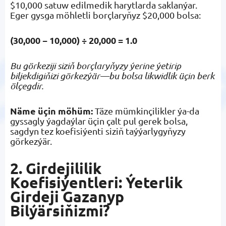
$10,000 satuw edilmedik harytlarda saklanýar.
Eger gysga möhletli borçlaryňyz $20,000 bolsa:
(30,000 − 10,000) ÷ 20,000 = 1.0
Bu görkeziji siziň borçlaryňyzy ýerine ýetirip
biljekdigiňizi görkezýär—bu bolsa likwidlik üçin berk
ölçegdir.
Näme üçin möhüm:
Täze mümkinçilikler ýa-da
gyssagly ýagdaýlar üçin çalt pul gerek bolsa,
sagdyn tez koefisiýenti siziň taýýarlygyňyzy
görkezýär.
2. Girdejililik
Koefisiýentleri: Ýeterlik
Girdeji Gazanyp
Bilýärsiňizmi?