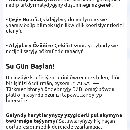
nädip artdyrmalydygyny düşünmegiňiz gerek.
Çeýe Boluň:
•
Çykdajylary dolandyrmak we
ynamly ösüp bilmek üçin likwidlik koefisiýentlerini
ulanyň.
Alyjylary Özüňize Çekiň:
•
Özüňiz ygtybarly we
netijeli satyjy hökmünde tanadyň.
Şu Gün Başlaň!
Bu maliýe koefisiýentlerini öwrenmek bilen, diňe
bir işiňizi ösdürmän, eýsem 📈 ALSAT —
Türkmenistanyň öňdebaryjy B2B lomaý söwda
platformasynda özüňizi tapawutlandyryp
bilersiňiz.
Galyndy harytlaryňyzy yzygiderli pul akymyna
öwürmäge taýynmy?
Satuwlaryňyzy hiç haçan
görlüp-eşidilmedik derejede yzarlamaga,