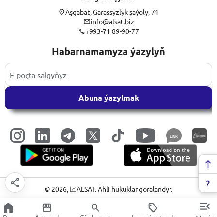
Aşgabat, Garaşsyzlyk şaýoly, 71
info@alsat.biz
+993-71 89-90-77
Habarnamamyza ýazylyň
Abuna ýazylmak
LINK
©
2026
, 📈ALSAT. Ähli hukuklar goralandyr.
Baş
Arzan al
Gözlemek
Lomaý satmak