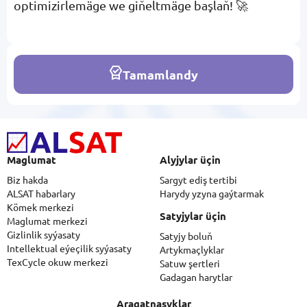
optimizirlemäge we giňeltmäge başlaň! 🚀
Tamamlandy
Maglumat
Alyjylar üçin
Biz hakda
Sargyt ediş tertibi
ALSAT habarlary
Harydy yzyna gaýtarmak
Kömek merkezi
Satyjylar üçin
Maglumat merkezi
Gizlinlik syýasaty
Satyjy boluň
Intellektual eýeçilik syýasaty
Artykmaçlyklar
TexCycle okuw merkezi
Satuw şertleri
Gadagan harytlar
Aragatnaşyklar