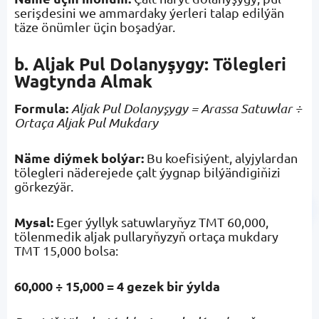
serişdesini we ammardaky ýerleri talap edilýän
täze önümler üçin boşadýar.
b. Aljak Pul Dolanyşygy: Tölegleri
Wagtynda Almak
Formula:
Aljak Pul Dolanyşygy = Arassa Satuwlar ÷
Ortaça Aljak Pul Mukdary
Näme diýmek bolýar:
Bu koefisiýent, alyjylardan
tölegleri näderejede çalt ýygnap bilýändigiňizi
görkezýär.
Mysal:
Eger ýyllyk satuwlaryňyz TMT 60,000,
tölenmedik aljak pullaryňyzyň ortaça mukdary
TMT 15,000 bolsa:
60,000 ÷ 15,000 = 4 gezek bir ýylda