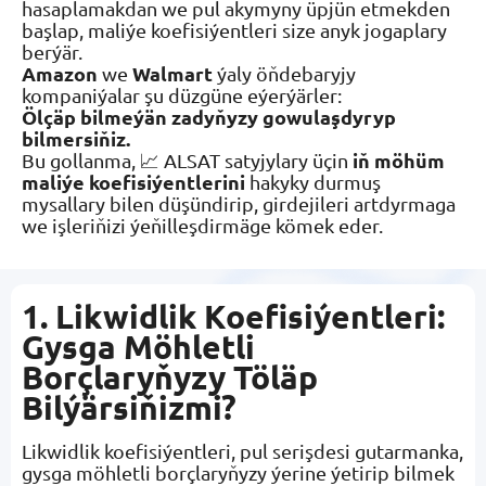
hasaplamakdan we pul akymyny üpjün etmekden
başlap, maliýe koefisiýentleri size anyk jogaplary
berýär.
Amazon
Walmart
we
ýaly öňdebaryjy
kompaniýalar şu düzgüne eýerýärler:
Ölçäp bilmeýän zadyňyzy gowulaşdyryp
bilmersiňiz.
iň möhüm
Bu gollanma, 📈 ALSAT satyjylary üçin
maliýe koefisiýentlerini
hakyky durmuş
mysallary bilen düşündirip, girdejileri artdyrmaga
we işleriňizi ýeňilleşdirmäge kömek eder.
1. Likwidlik Koefisiýentleri:
Gysga Möhletli
Borçlaryňyzy Töläp
Bilýärsiňizmi?
Likwidlik koefisiýentleri, pul serişdesi gutarmanka,
gysga möhletli borçlaryňyzy ýerine ýetirip bilmek