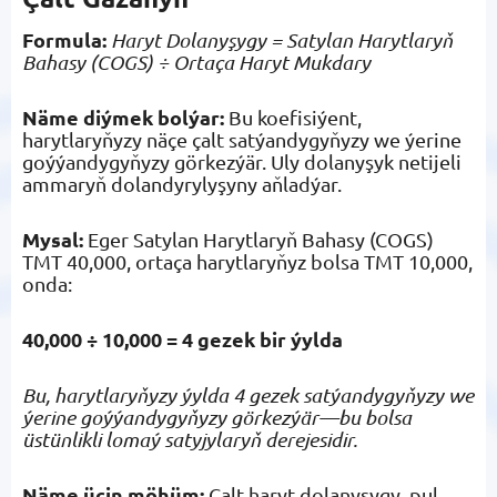
Formula:
Haryt Dolanyşygy = Satylan Harytlaryň
Bahasy (COGS) ÷ Ortaça Haryt Mukdary
Näme diýmek bolýar:
Bu koefisiýent,
harytlaryňyzy näçe çalt satýandygyňyzy we ýerine
goýýandygyňyzy görkezýär. Uly dolanyşyk netijeli
ammaryň dolandyrylyşyny aňladýar.
Mysal:
Eger Satylan Harytlaryň Bahasy (COGS)
TMT 40,000, ortaça harytlaryňyz bolsa TMT 10,000,
onda:
40,000 ÷ 10,000 = 4 gezek bir ýylda
Bu, harytlaryňyzy ýylda 4 gezek satýandygyňyzy we
ýerine goýýandygyňyzy görkezýär—bu bolsa
üstünlikli lomaý satyjylaryň derejesidir.
Näme üçin möhüm:
Çalt haryt dolanyşygy, pul