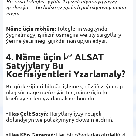
Bu, siziň tölegleri ýylda 4 gezek alýandygyňyzy
görkezýär—bu bolsa yzygiderli pul akymyny üpjün
edýär.
Näme üçin möhüm:
Tölegleriň wagtynda
ýygnalmagy, işiňiziň ösmegini we uly sargytlary
ýerine ýetirmegi gijikdirmän üpjün edýär.
4. Näme üçin 📈 ALSAT
Satyjylary Bu
Koefisiýentleri Yzarlamaly?
Bu görkezijileri bilmän işlemek, gözüňizi ýumup
ulag sürmäge meňzeýär. Ine, näme üçin bu
koefisiýentleri yzarlamak möhümdir:
Has Çalt Satyň:
•
Harytlaryňyzy netijeli
dolandyryň we pul akymyny dowam etdiriň.
Has Köp Gazanyň:
•
Her bir söwdadan girdejiňizi