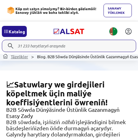
SANAWY
Köp zat satyn almalymy? Bir-birden gözlemäň!
Sanawy ýükläň we baha teklibi alyň.
ÝÜKLEMEK
Katalog
Täzelikler
Blog. B2B Söwda Dünýäsinde Üstünlik Gazanmagyň Esas
📈Satuwlary we girdejileri
köpeltmek üçin maliýe
koeffisiýentlerini öwreniň!
B2B Söwda Dünýäsinde Üstünlik Gazanmagyň
Esasy Zady
B2B söwdada, işiňiziň
nähili
işleýändigini bilmek
bäsdeşleriňizden öňde durmagyň açarydyr.
Galyndy harytlary dolandyrmakdan, girdejileri