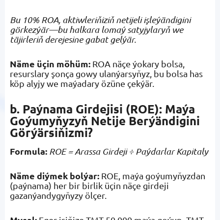
Bu 10% ROA, aktiwleriňiziň netijeli işleýändigini
görkezýär—bu halkara lomaý satyjylaryň we
täjirleriň derejesine gabat gelýär.
Näme üçin möhüm:
ROA näçe ýokary bolsa,
resurslary şonça gowy ulanýarsyňyz, bu bolsa has
köp alyjy we maýadary özüne çekýär.
b. Paýnama Girdejisi (ROE): Maýa
Goýumyňyzyň Netije Berýändigini
Görýärsiňizmi?
Formula:
ROE = Arassa Girdeji ÷ Paýdarlar Kapitaly
Näme diýmek bolýar:
ROE, maýa goýumyňyzdan
(paýnama) her bir birlik üçin näçe girdeji
gazanýandygyňyzy ölçer.
Mysal:
Eger işiňize TMT 50,000 maýa goýup, TMT