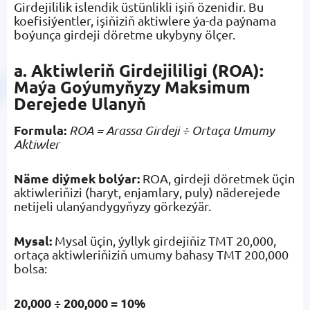
Girdejililik islendik üstünlikli işiň özenidir. Bu
koefisiýentler, işiňiziň aktiwlere ýa-da paýnama
boýunça girdeji döretme ukybyny ölçer.
a. Aktiwleriň Girdejililigi (ROA):
Maýa Goýumyňyzy Maksimum
Derejede Ulanyň
Formula:
ROA = Arassa Girdeji ÷ Ortaça Umumy
Aktiwler
Näme diýmek bolýar:
ROA, girdeji döretmek üçin
aktiwleriňizi (haryt, enjamlary, puly) näderejede
netijeli ulanýandygyňyzy görkezýär.
Mysal:
Mysal üçin, ýyllyk girdejiňiz TMT 20,000,
ortaça aktiwleriňiziň umumy bahasy TMT 200,000
bolsa:
20,000 ÷ 200,000 = 10%