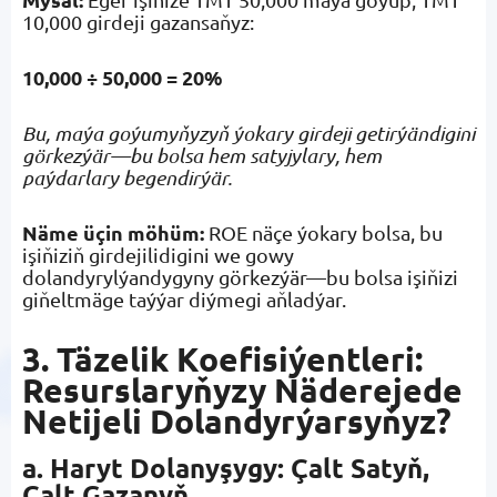
10,000 girdeji gazansaňyz:
10,000 ÷ 50,000 = 20%
Bu, maýa goýumyňyzyň ýokary girdeji getirýändigini
görkezýär—bu bolsa hem satyjylary, hem
paýdarlary begendirýär.
Näme üçin möhüm:
ROE näçe ýokary bolsa, bu
işiňiziň girdejilidigini we gowy
dolandyrylýandygyny görkezýär—bu bolsa işiňizi
giňeltmäge taýýar diýmegi aňladýar.
3. Täzelik Koefisiýentleri:
Resurslaryňyzy Näderejede
Netijeli Dolandyrýarsyňyz?
a. Haryt Dolanyşygy: Çalt Satyň,
Çalt Gazanyň