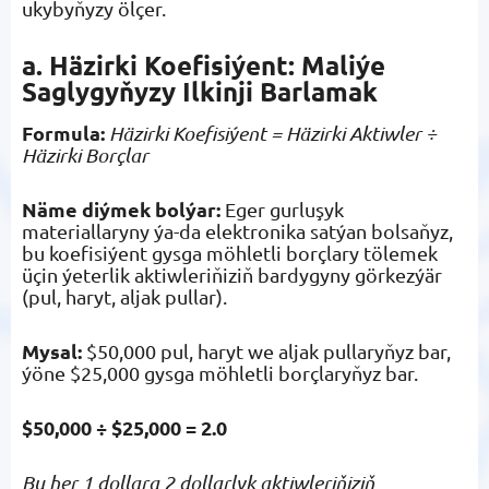
ukybyňyzy ölçer.
a. Häzirki Koefisiýent: Maliýe
Saglygyňyzy Ilkinji Barlamak
Formula:
Häzirki Koefisiýent = Häzirki Aktiwler ÷
Häzirki Borçlar
Näme diýmek bolýar:
Eger gurluşyk
materiallaryny ýa-da elektronika satýan bolsaňyz,
bu koefisiýent gysga möhletli borçlary tölemek
üçin ýeterlik aktiwleriňiziň bardygyny görkezýär
(pul, haryt, aljak pullar).
Mysal:
$50,000 pul, haryt we aljak pullaryňyz bar,
ýöne $25,000 gysga möhletli borçlaryňyz bar.
$50,000 ÷ $25,000 = 2.0
Bu her 1 dollara 2 dollarlyk aktiwleriňiziň