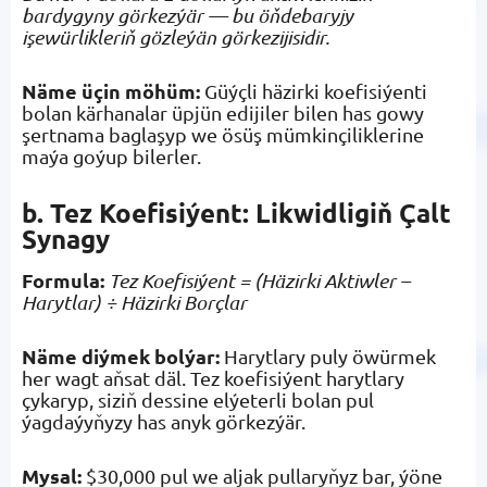
bardygyny görkezýär — bu öňdebaryjy
işewürlikleriň gözleýän görkezijisidir.
Näme üçin möhüm:
Güýçli häzirki koefisiýenti
bolan kärhanalar üpjün edijiler bilen has gowy
şertnama baglaşyp we ösüş mümkinçiliklerine
maýa goýup bilerler.
b. Tez Koefisiýent: Likwidligiň Çalt
Synagy
Formula:
Tez Koefisiýent = (Häzirki Aktiwler –
Harytlar) ÷ Häzirki Borçlar
Näme diýmek bolýar:
Harytlary puly öwürmek
her wagt aňsat däl. Tez koefisiýent harytlary
çykaryp, siziň dessine elýeterli bolan pul
ýagdaýyňyzy has anyk görkezýär.
Mysal:
$30,000 pul we aljak pullaryňyz bar, ýöne