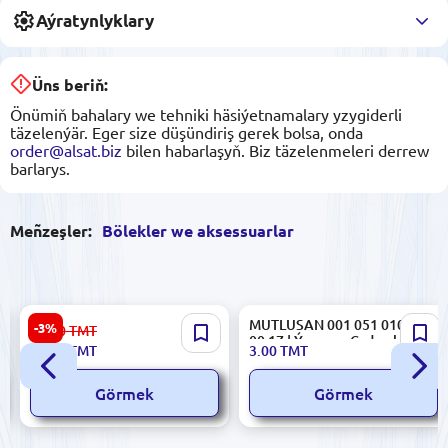
Aýratynlyklary
Üns beriň:
Önümiň bahalary we tehniki häsiýetnamalary yzygiderli
täzelenýär. Eger size düşündiriş gerek bolsa, onda
order@alsat.biz
bilen habarlaşyň. Biz täzelenmeleri derrew
barlarys.
Meñzeşler:
Bölekler we aksessuarlar
SB SB-02-C6 | Üstki CAT6 Tor
MUTLUSAN 001 051 010020
-3%
31.00
TMT
Rozetkasy 2 Port
00 17 | Ýangyna Çydamly
30.00
TMT
3.00
TMT
Çeýe Turba Ø20mm Çal
Görmek
Görmek