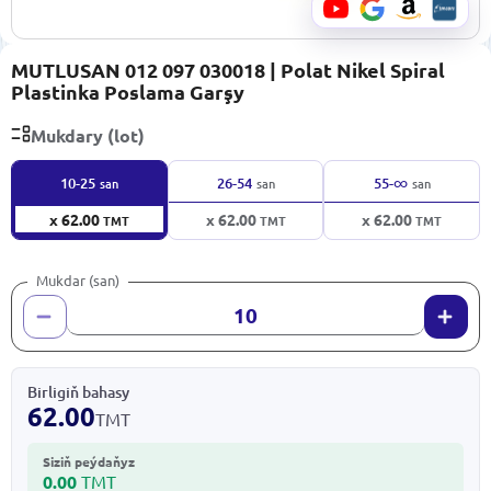
MUTLUSAN 012 097 030018 | Polat Nikel Spiral
Plastinka Poslama Garşy
Mukdary (lot)
∞
10-25
26-54
55-
san
san
san
x 62.00
x 62.00
x 62.00
TMT
TMT
TMT
Mukdar (san)
Birligiň bahasy
62.00
TMT
Siziň peýdaňyz
0.00
TMT