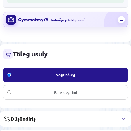
Gymmatmy?
→
Öz bahaňyzy teklip ediň
Töleg usuly
Nagt töleg
Bank geçirimi
Düşündiriş