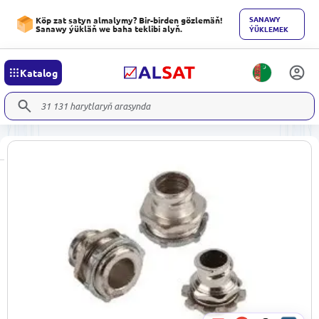
SANAWY
Köp zat satyn almalymy? Bir-birden gözlemäň!
Sanawy ýükläň we baha teklibi alyň.
ÝÜKLEMEK
Katalog