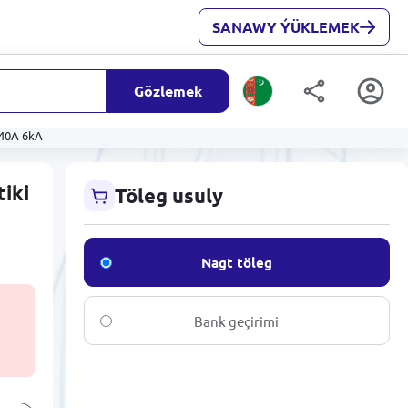
SANAWY ÝÜKLEMEK
Gözlemek
 40A 6kA
iki
Töleg usuly
Nagt töleg
Bank geçirimi