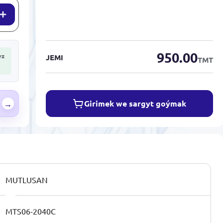
950.00
yz
JEMI
TMT
Girimek we sargyt goýmak
→
MUTLUSAN
MTS06-2040C