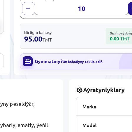
Birligiň bahasy
Siziň peýdaň
95.00
0.00
TMT
TMT
Gymmatmy?
Öz bahaňyzy teklip ediň
Aýratynlyklary
yny peseldýär,
Marka
Model
barly, amatly, ýeňil