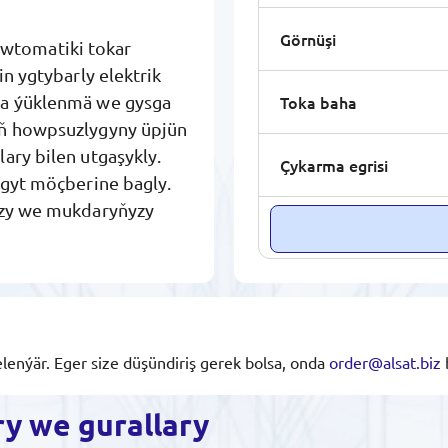
Görnüşi
wtomatiki tokar
in ygtybarly elektrik
Toka baha
şa ýüklenmä we gysga
aň howpsuzlygyny üpjün
ary bilen utgaşykly.
Çykarma egrisi
rgyt möçberine bagly.
ňyzy we mukdaryňyzy
lenýär. Eger size düşündiriş gerek bolsa, onda
order@alsat.biz
ry we gurallary