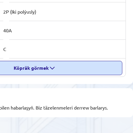
2P (Iki polýusly)
40A
C
Köpräk görmek
bilen habarlaşyň. Biz täzelenmeleri derrew barlarys.