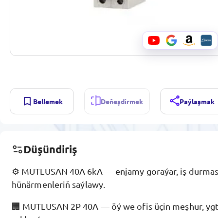
Bellemek
Deňeşdirmek
Paýlaşmak
Düşündiriş
⚙️ MUTLUSAN 40A 6kA — enjamy goraýar, iş durmas
hünärmenleriň saýlawy.
🏢 MUTLUSAN 2P 40A — öý we ofis üçin meşhur, ygty