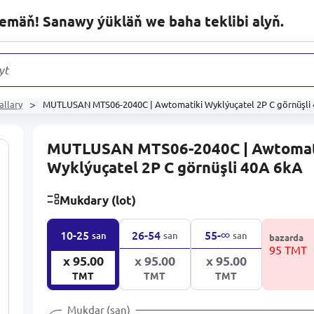
lemäň! Sanawy ýükläň we baha teklibi alyň.
ytlaryň
allary
MUTLUSAN MTS06-2040C | Awtomatiki Wyklýuçatel 2P C görnüşli
MUTLUSAN MTS06-2040C | Awtomat
Wyklýuçatel 2P C görnüşli 40A 6kA
Mukdary (lot)
∞
10-25
26-54
55-
san
san
san
bazarda
95 TMT
x 95.00
x 95.00
x 95.00
TMT
TMT
TMT
Mukdar (san)