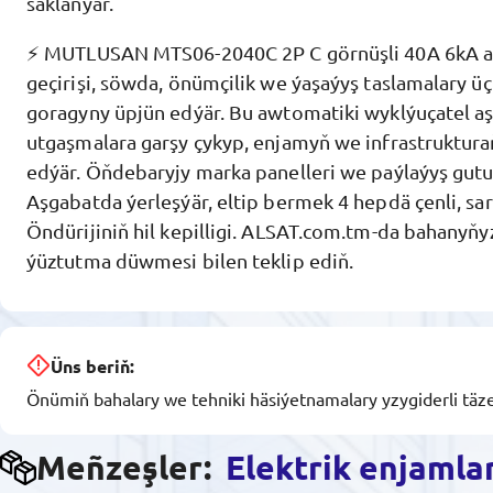
saklanýar.
⚡ MUTLUSAN MTS06-2040C 2P C görnüşli 40A 6kA a
geçirişi, söwda, önümçilik we ýaşaýyş taslamalary üç
goragyny üpjün edýär. Bu awtomatiki wyklýuçatel a
utgaşmalara garşy çykyp, enjamyň we infrastruktur
edýär. Öňdebaryjy marka panelleri we paýlaýyş gutul
Aşgabatda ýerleşýär, eltip bermek 4 hepdä çenli, sa
Öndürijiniň hil kepilligi. ALSAT.com.tm-da bahany
ýüztutma düwmesi bilen teklip ediň.
Üns beriň:
Önümiň bahalary we tehniki häsiýetnamalary yzygiderli täze
Meñzeşler:
Elektrik enjamla