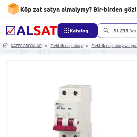
Köp zat satyn almalymy? Bir-birden göz
Katalog
31 233
har
KATEGORIÝALAR
Elektrik enjamlary
Elektrik enjamlary we gur