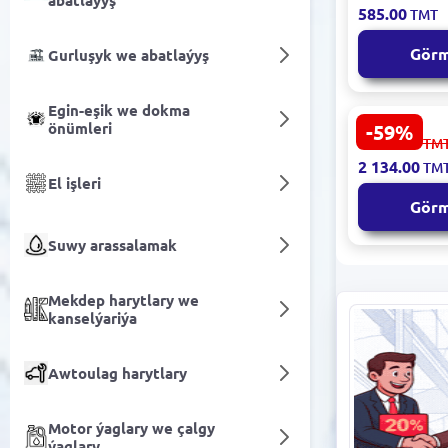
abatlaýyş
| Waza döw
585.00
TMT
ofis bezegi
Gör
Gurluşyk we abatlaýyş
Egin-eşik we dokma
önümleri
-59%
PUNTO 3400
5 282.00
TM
Iki adamlyk
2 134.00
TM
düşek örtü
El işleri
Gör
Suwy arassalamak
Mekdep harytlary we
kanselýariýa
Awtoulag harytlary
Motor ýaglary we çalgy
ýaglary