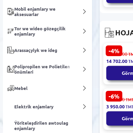
Mobil enjamlary we
aksesuarlar
Tor we wideo gözegçilik
HOJA
enjamlary
-4%
Arassaçylyk we ideg
Bosch SMS
15 425.00
T
| Gapjyk
14 702.00
T
Posudomyý
Polipropilen we Polietilen
A++
önümleri
Gör
Mebel
-6%
Skyworth
4 203.00
TM
HOBSKYTE6
3 950.00
Elektrik enjamlary
TM
Gaz plita 4 
600x50x52
Gör
Ýöriteleşdirilen awtoulag
enjamlary