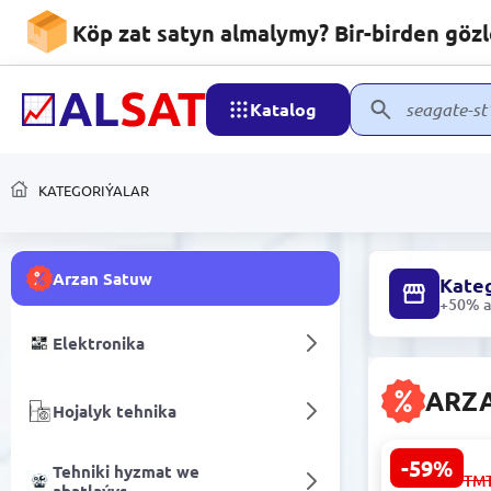
Köp zat satyn almalymy? Bir-birden göz
Katalog
KATEGORIÝALAR
Arzan Satuw
Kateg
+50% ar
Elektronika
ARZ
Hojalyk tehnika
-59%
Tehniki hyzmat we
SATURN 32
1 447.00
TM