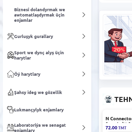
Biznesi dolandyrmak we
awtomatlaşdyrmak üçin
enjamlar
Gurluşyk gurallary
Sport we dynç alyş üçin
harytlar
Öý harytlary
Şahsy ideg we gözellik
TEHN
Lukmançylyk enjamlary
N Connecto
female/N-fe
Laboratoriýa we senagat
72.00
TMT
birikdiriji 
enjamlary