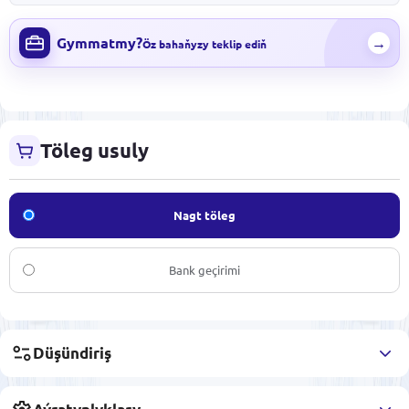
Gymmatmy?
→
Öz bahaňyzy teklip ediň
Töleg usuly
Nagt töleg
Bank geçirimi
Düşündiriş