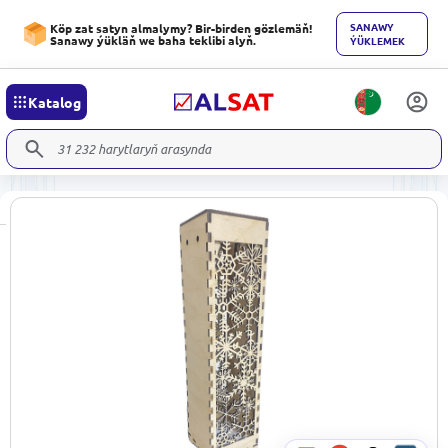
SANAWY
Köp zat satyn almalymy? Bir-birden gözlemäň!
Sanawy ýükläň we baha teklibi alyň.
ÝÜKLEMEK
Katalog