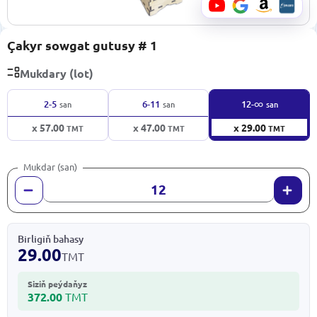
Çakyr sowgat gutusy # 1
Mukdary (lot)
∞
2-5
6-11
12-
san
san
san
x 57.00
x 47.00
x 29.00
TMT
TMT
TMT
Mukdar (san)
Birligiň bahasy
29.00
TMT
Siziň peýdaňyz
372.00
TMT