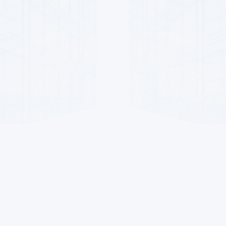
Satyjylar üçin
Aragatnaşyklar