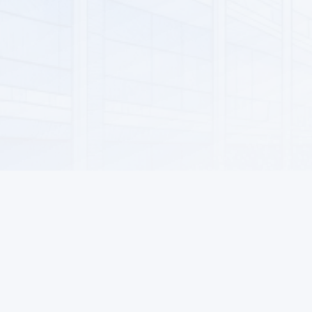
SUWY ARASSALAMAK
MEKDEP HARYTLARY WE KANSELÝARIÝA
AWTOULAG HARYTLARY
MOTOR ÝAGLARY WE ÇALGY ÝAGLARY
KONDISIONIRLEME WE WENTILÝASIÝA ULGAMLARY
AŞHANA ESBAPLARY
DEKOR WE YŞYKLANDYRYŞ
PROGRAMMA ÜPJÜNÇILIGI
AZYK HARYTLARY
ALKOGOLSYZ IÇGILER
Maglumat
Alyjylar üçin
HOJALYK HARYTLARY