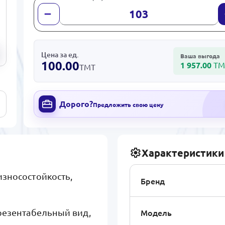
Цена за ед.
Ваша выгода
100.00
1 957.00
ТМ
ТМТ
Дорого?
Предложить свою цену
Характеристики
износостойкость,
Бренд
Модель
презентабельный вид,