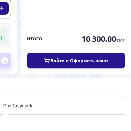
10 300.00
Т
ИТОГО
ТМТ
Войти и Оформить заказ
→
Düz Gülyüpek