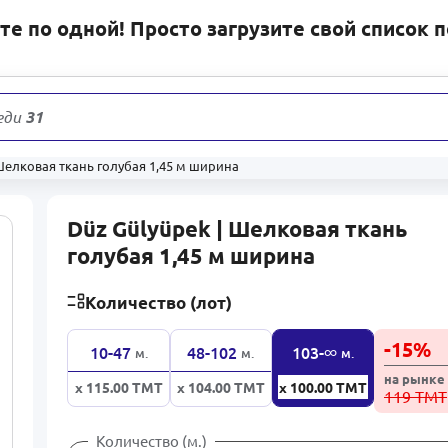
е по одной! Просто загрузите свой список 
еди
31 233
т
 Шелковая ткань голубая 1,45 м ширина
Düz Gülyüpek | Шелковая ткань
голубая 1,45 м ширина
Количество (лот)
-
15
%
∞
10-47
48-102
103-
м.
м.
м.
на рынке
x 115.00
ТМТ
x 104.00
ТМТ
x 100.00
ТМТ
119 ТМТ
Количество (м.)