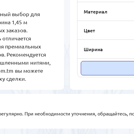
Материал
анный выбор для
ина 1,45 м
Цвет
х заказов.
ь отличается
ля премиальных
Ширина
в. Рекомендуется
ышленными нитями,
com.tm вы можете
ку сделки.
регулярно. При необходимости уточнения, обращайтесь, п