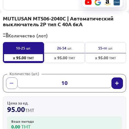
MUTLUSAN MTS06-2040C | Автоматический
выключатель 2P тип C 40A 6кА
Количество (лот)
∞
10-25
26-54
55-
шт.
шт.
шт.
x 95.00
x 95.00
x 95.00
ТМТ
ТМТ
ТМТ
Количество (шт.)
Цена за ед.
95.00
ТМТ
Ваша выгода
0.00
ТМТ