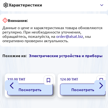
Характеристики
Внимание:
Данные о цене и характеристиках товара обновляются
регулярно. При необходимости уточнения,
обращайтесь, пожалуйста, на
order@alsat.biz
, мы
оперативно проверим актуальность.
Похожие из:
Электрические устройства и приборы
GLORIUS TGB-8-108 |
PEDAŞ E27 MAX 2X26 Вт |
310.00
ТМТ
124.00
ТМТ
Концевой выключатель 5A
LED светильник с датчиком
250В AC
движения
Посмотреть
Посмотреть
энергосберегающий