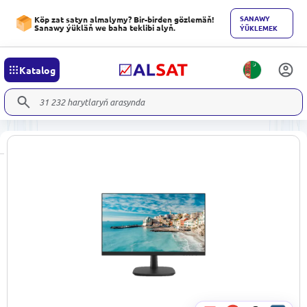
SANAWY
Köp zat satyn almalymy? Bir-birden gözlemäň!
Sanawy ýükläň we baha teklibi alyň.
ÝÜKLEMEK
Katalog