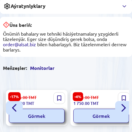
Aýratynlyklary
Üns beriň:
Önümiň bahalary we tehniki häsiýetnamalary yzygiderli
täzelenýär. Eger size düşündiriş gerek bolsa, onda
order@alsat.biz
bilen habarlaşyň. Biz täzelenmeleri derrew
barlarys.
Meñzeşler:
Monitorlar
SMART DISPLAY LCDST31.5 |
MSI PRO MP275 27 Black |
-17%
-4%
12 056.00
TMT
1 838.00
TMT
Sensor Monitor 31.5" FHD 8
Monitor
9 982.00
TMT
1 750.00
TMT
GB RAM
Görmek
Görmek