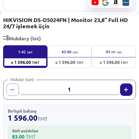
HIKVISION DS-D5024FN | Monitor 23,8" Full HD
24/7 işlemek üçin
Mukdary (lot)
∞
1-42
43-90
91-
san
san
san
x 1 596.00
x 1 596.00
x 1 596.00
TMT
TMT
TMT
Mukdar (san)
Birligiň bahasy
1 596.00
TMT
Siziň peýdaňyz
83.00
TMT