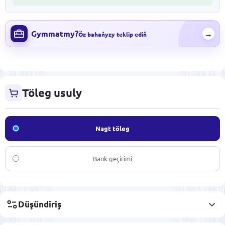
Gymmatmy?
→
Öz bahaňyzy teklip ediň
Töleg usuly
Nagt töleg
Bank geçirimi
Düşündiriş