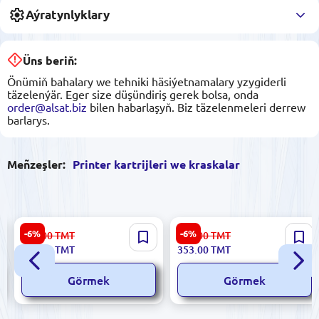
Aýratynlyklary
Üns beriň:
Önümiň bahalary we tehniki häsiýetnamalary yzygiderli
täzelenýär. Eger size düşündiriş gerek bolsa, onda
order@alsat.biz
bilen habarlaşyň. Biz täzelenmeleri derrew
barlarys.
Meñzeşler:
Printer kartrijleri we kraskalar
HP CART413A | Magenta
HP CARTH82YEL | Plotter
-6%
-6%
487.00
TMT
377.00
TMT
Toner Kartuşy LaserJet 400
Kartuşy Sary 130ml
457.00
TMT
353.00
TMT
MFP üçin
DesignJet 510 üçin
Görmek
Görmek