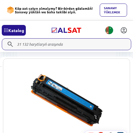
SANAWY
Köp zat satyn almalymy? Bir-birden gözlemäň!
Sanawy ýükläň we baha teklibi alyň.
ÝÜKLEMEK
Katalog