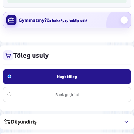
Gymmatmy?
→
Öz bahaňyzy teklip ediň
Töleg usuly
Nagt töleg
Bank geçirimi
Düşündiriş