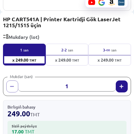
HP CART541A | Printer Kartridji Gök LaserJet
1215/1515 üçin
Mukdary (lot)
∞
1
2-2
3-
san
san
san
x 249.00
x 249.00
x 249.00
TMT
TMT
TMT
Mukdar (san)
Birligiň bahasy
249.00
TMT
Siziň peýdaňyz
17.00
TMT