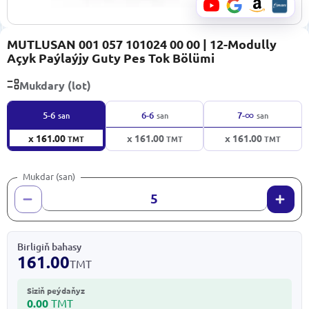
MUTLUSAN 001 057 101024 00 00 | 12-Modully
Açyk Paýlaýjy Guty Pes Tok Bölümi
Mukdary (lot)
∞
5-6
6-6
7-
san
san
san
x 161.00
x 161.00
x 161.00
TMT
TMT
TMT
Mukdar (san)
Birligiň bahasy
161.00
TMT
Siziň peýdaňyz
0.00
TMT