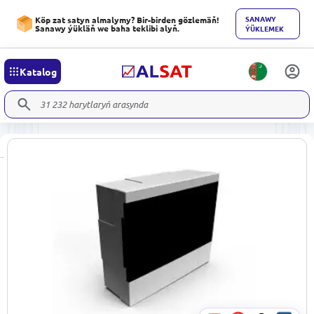
SANAWY
Köp zat satyn almalymy? Bir-birden gözlemäň!
Sanawy ýükläň we baha teklibi alyň.
ÝÜKLEMEK
Katalog