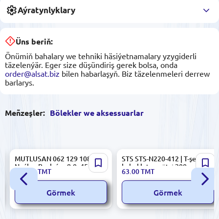
Aýratynlyklary
Üns beriň:
Önümiň bahalary we tehniki häsiýetnamalary yzygiderli
täzelenýär. Eger size düşündiriş gerek bolsa, onda
order@alsat.biz
bilen habarlaşyň. Biz täzelenmeleri derrew
barlarys.
Meñzeşler:
Bölekler we aksessuarlar
MUTLUSAN 062 129 108450 |
STS STS-N220-412 | T-şekilli
Neýlon Baglaýyç 8,0x450mm
kabel lotogy ötri 200mm
130.00
TMT
63.00
TMT
Uly Güýç
1.5mm polat
Görmek
Görmek