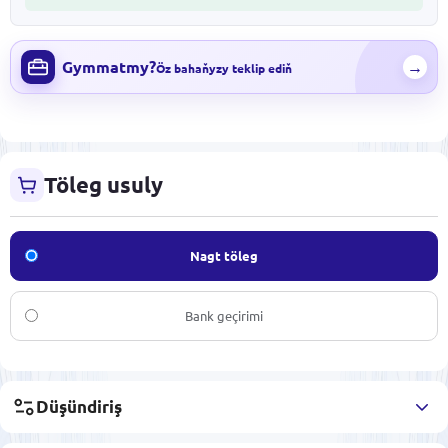
Gymmatmy?
→
Öz bahaňyzy teklip ediň
Töleg usuly
Nagt töleg
Bank geçirimi
Düşündiriş