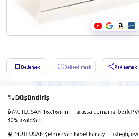
Bellemek
Deňeşdirmek
Paýlaşmak
Düşündiriş
🔒 MUTLUSAN 16x16mm — arassa gurnama, berk PVC
40% azaldýar.
🏪 MUTLUSAN ýelmenýän kabel kanaly — islegli, ow