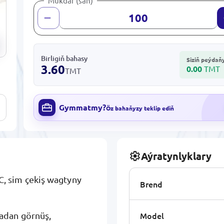
Mukdar (san)
Birligiň bahasy
Siziň peýdaň
3.60
0.00
TMT
TMT
Gymmatmy?
Öz bahaňyzy teklip ediň
Aýratynlyklary
, sim çekiş wagtyny
Brend
Model
adan görnüş,