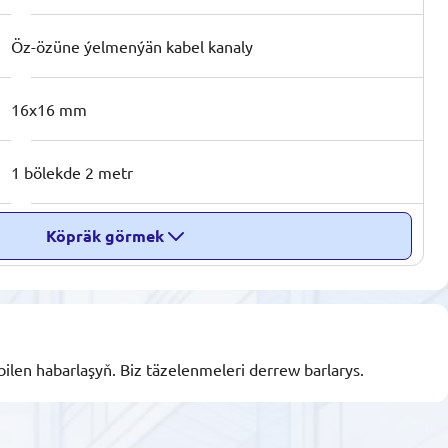
Öz-özüne ýelmenýän kabel kanaly
16x16 mm
1 bölekde 2 metr
Köpräk görmek
bilen habarlaşyň. Biz täzelenmeleri derrew barlarys.