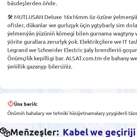
bäsdeşlerden öňde.
🛠️ MUTLUSAN Deluxe 16x16mm öz-özüne ýelmenýän
ofisler, dükanlar we gurluşyk üçin ygtybarly sim dol
ýelmenýän ýüzüniň kömegi bilen gurnama wagtyny we
ýörite gurallara zerurlyk ýok. Elektrikçilere we IT ta
Legrand we Schneider Electric ýaly brendleriň goşun
Önümçilik kepilligi bar. ALSAT.com.tm-de bahany we
ýeňillik gazanyp bilersiňiz.
Üns beriň:
Önümiň bahalary we tehniki häsiýetnamalary yzygiderli täze
Meñzeşler:
Kabel we geçiriji