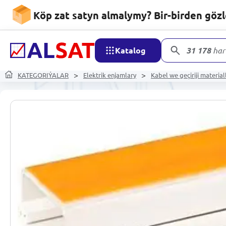
Köp zat satyn almalymy? Bir-birden göz
Katalog
31 178
har
KATEGORIÝALAR
Elektrik enjamlary
Kabel we geçiriji material