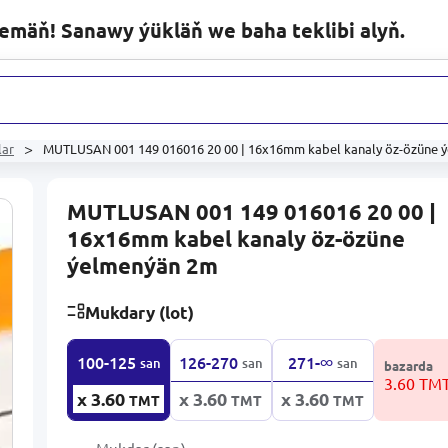
lemäň! Sanawy ýükläň we baha teklibi alyň.
ytlary
lar
MUTLUSAN 001 149 016016 20 00 | 16x16mm kabel kanaly öz-özüne 
MUTLUSAN 001 149 016016 20 00 |
16x16mm kabel kanaly öz-özüne
ýelmenýän 2m
Mukdary (lot)
∞
100-125
126-270
271-
san
san
san
bazarda
3.60 TM
x 3.60
x 3.60
x 3.60
TMT
TMT
TMT