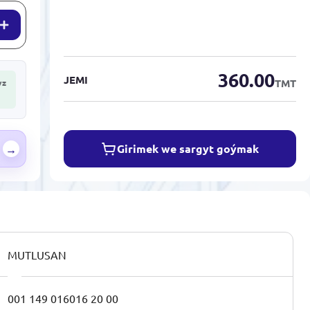
360.00
JEMI
TMT
yz
Girimek we sargyt goýmak
→
MUTLUSAN
001 149 016016 20 00