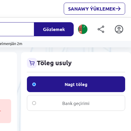
SANAWY ÝÜKLEMEK
Gözlemek
ýelmenýän 2m
Töleg usuly
Nagt töleg
Bank geçirimi
T