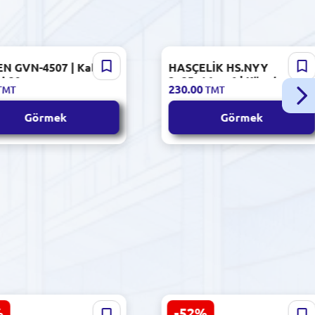
N GVN-4507 | Kabel
HASÇELİK HS.NYY
gi 20 mm gara
3x25+16mm² | Köp damarly
230.00
TMT
TMT
mis güýç kabeli gara
Görmek
Görmek
%
-52%