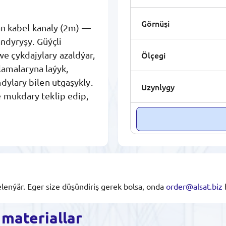
Görnüşi
 kabel kanaly (2m) —
andyryşy. Güýçli
Ölçegi
 çykdajylary azaldýar,
slamalaryna laýyk,
dylary bilen utgaşykly.
Uzynlygy
 mukdary teklip edip,
lenýär. Eger size düşündiriş gerek bolsa, onda
order@alsat.biz
 materiallar