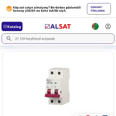
SANAWY
Köp zat satyn almalymy? Bir-birden gözlemäň!
Sanawy ýükläň we baha teklibi alyň.
ÝÜKLEMEK
Katalog