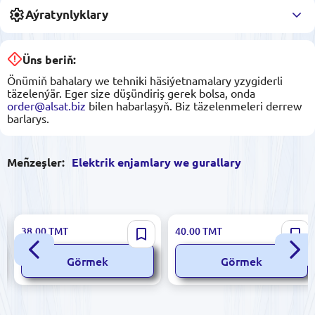
Aýratynlyklary
Üns beriň:
Önümiň bahalary we tehniki häsiýetnamalary yzygiderli
täzelenýär. Eger size düşündiriş gerek bolsa, onda
order@alsat.biz
bilen habarlaşyň. Biz täzelenmeleri derrew
barlarys.
Meñzeşler:
Elektrik enjamlary we gurallary
GLORIUS LAY5-ED41 |
MUTLUSAN MTS06-1050C |
38.00
TMT
40.00
TMT
Ø22mm Baharly Wyklýuçatel
Awtomat Tok Kesiji 1P 50A
NC
6kA C görnüşli
Görmek
Görmek