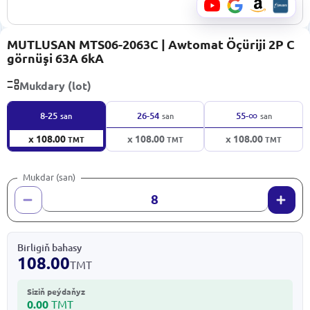
MUTLUSAN MTS06-2063C | Awtomat Öçüriji 2P C
görnüşi 63A 6kA
Mukdary (lot)
∞
8-25
26-54
55-
san
san
san
x 108.00
x 108.00
x 108.00
TMT
TMT
TMT
Mukdar (san)
Birligiň bahasy
108.00
TMT
Siziň peýdaňyz
0.00
TMT