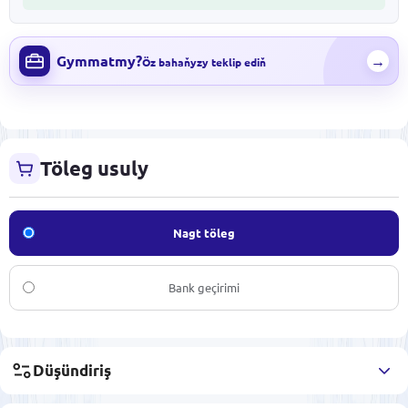
Gymmatmy?
→
Öz bahaňyzy teklip ediň
Töleg usuly
Nagt töleg
Bank geçirimi
Düşündiriş