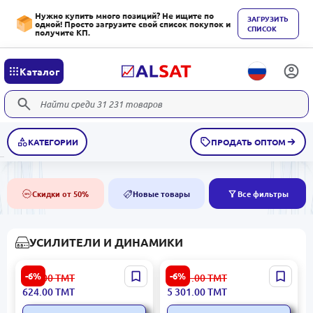
Нужно купить много позиций? Не ищите по
ЗАГРУЗИТЬ
одной! Просто загрузите свой список покупок и
СПИСОК
получите КП.
Каталог
КАТЕГОРИИ
ПРОДАТЬ ОПТОМ
Скидки от 50%
Новые товары
Все фильтры
50%
NEW
УСИЛИТЕЛИ И ДИНАМИКИ
SPAK SPAK698BT |
ITC SPT120DTB |
-6%
-6%
664.00
ТМТ
5 641.00
ТМТ
Усилитель для
Усилитель для
624.00
ТМТ
5 301.00
ТМТ
потолочных колонок 60Вт
потолочных колонок 120
Bluetooth USB/FM
Вт USB SD Bluetooth FM