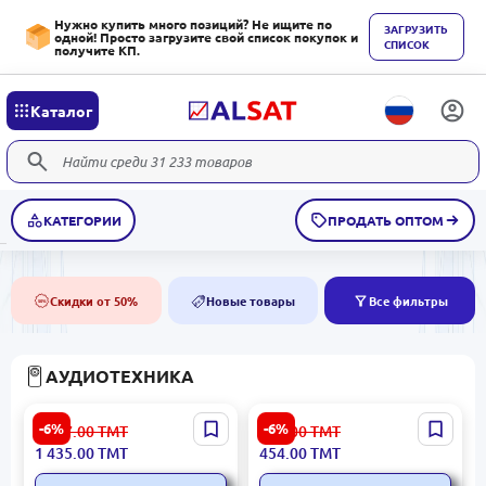
Нужно купить много позиций? Не ищите по
ЗАГРУЗИТЬ
одной! Просто загрузите свой список покупок и
СПИСОК
получите КП.
Каталог
КАТЕГОРИИ
ПРОДАТЬ ОПТОМ
Скидки от 50%
Новые товары
Все фильтры
50%
NEW
АУДИОТЕХНИКА
EDIFIER SPER1200T2 |
Red Dragon SPRDGS590 |
-6%
-6%
1 527.00
ТМТ
487.00
ТМТ
Компьютерная акустика
Колонки для ПК 2.0 6Вт
1 435.00
ТМТ
454.00
ТМТ
2.0 24Вт Bluetooth Дерево
USB RGB