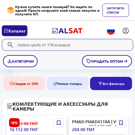
Нужно купить много позиций? Не ищите по
ЗАГРУЗИТЬ
одной! Просто загрузите свой список покупок и
СПИСОК
получите КП.
Каталог
КАТЕГОРИИ
ПРОДАТЬ ОПТОМ
Скидки от 50%
Новые товары
Все фильтры
50%
NEW
КОМЛЕКТУЮЩИЕ И АКСЕССУАРЫ ДЛЯ
КАМЕРЫ
DJI RS 4 Pro | 3-осевой
PMAD PMAD4118A | VHF
-6%
17 143.00
ТМТ
стабилизатор для камеры
антенна 152-174 МГц 15
16 112.00
ТМТ
204.00
ТМТ
профессиональный
см