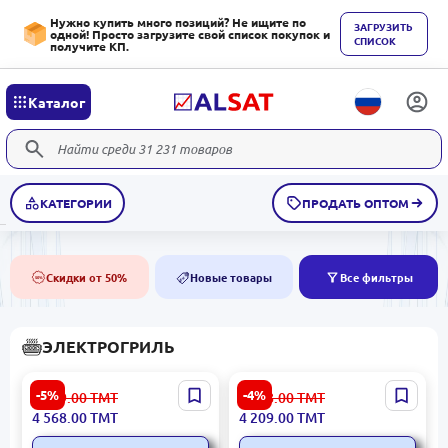
Нужно купить много позиций? Не ищите по
ЗАГРУЗИТЬ
одной! Просто загрузите свой список покупок и
СПИСОК
получите КП.
Каталог
КАТЕГОРИИ
ПРОДАТЬ ОПТОМ
Скидки от 50%
Новые товары
Все фильтры
50%
NEW
ЭЛЕКТРОГРИЛЬ
Braun CG9160 |
Delonghi CGH1012D |
-5%
-4%
4 819.00
ТМТ
4 418.00
ТМТ
Электрогриль Быстрый
Электрогриль 2000 Вт
4 568.00
ТМТ
4 209.00
ТМТ
Нагрев
Нержавеющая сталь