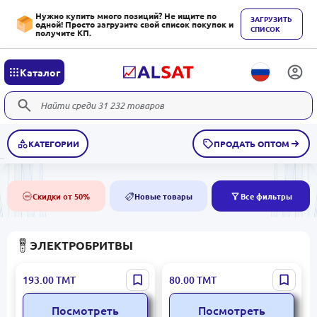
Нужно купить много позиций? Не ищите по
ЗАГРУЗИТЬ
одной! Просто загрузите свой список покупок и
СПИСОК
получите КП.
Каталог
КАТЕГОРИИ
ПРОДАТЬ ОПТОМ
Скидки от 50%
Новые товары
Все фильтры
50%
NEW
ЭЛЕКТРОБРИТВЫ
V-339 | Электробритва С
MDHL JLL-051 | Мини-
193.00
ТМТ
80.00
ТМТ
Прочным Корпусом
электробритва
Компактная USB-
Посмотреть
Посмотреть
заряжаемая