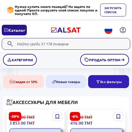
Нужно купить много позиций? Не ищите по
ЗАГРУЗИТЬ
одной! Просто загрузите свой список покупок и
СПИСОК
получите КП.
Каталог
КАТЕГОРИИ
ПРОДАТЬ ОПТОМ
Скидки от 50%
Новые товары
Все фильтры
50%
NEW
АКСЕССУАРЫ ДЛЯ МЕБЕЛИ
NATURAL 3200394606 |
ANDASEAT GCPAC-
-59%
-6%
9 535.00
ТМТ
443.00
ТМТ
Кровать-каркас 100x200
AD12XL-07-B-PV-NPXL |
3 853.00
ТМТ
416.00
ТМТ
см Прочная конструкция
Подушка для шеи XL
кожа Kaiser