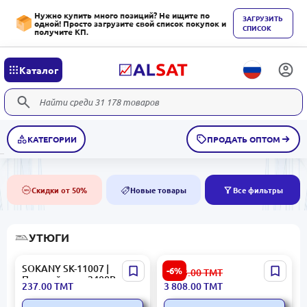
Нужно купить много позиций? Не ищите по
ЗАГРУЗИТЬ
одной! Просто загрузите свой список покупок и
СПИСОК
получите КП.
Каталог
КАТЕГОРИИ
ПРОДАТЬ ОПТОМ
Скидки от 50%
Новые товары
Все фильтры
50%
NEW
УТЮГИ
SOKANY SK-11007 |
Philips GC7933/30 |
-6%
4 093.00
ТМТ
Паровой утюг 2400Вт
Парогенератор 2400 Вт
237.00
ТМТ
3 808.00
ТМТ
350мл
1,5 л