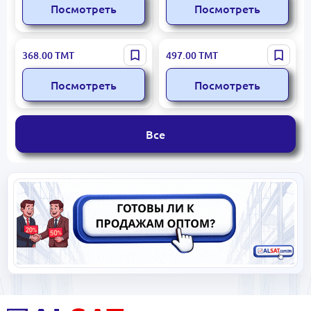
Посмотреть
Посмотреть
Sokany SK-11020 | Паровой
SOKANY SK-11027 |
368.00
ТМТ
497.00
ТМТ
утюг 2400 Вт 400 мл
Паровой утюг 3200 Вт 390
мл
Посмотреть
Посмотреть
Все