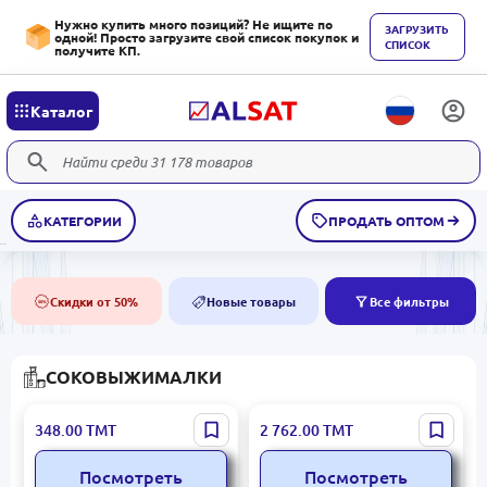
Нужно купить много позиций? Не ищите по
ЗАГРУЗИТЬ
одной! Просто загрузите свой список покупок и
СПИСОК
получите КП.
Каталог
КАТЕГОРИИ
ПРОДАТЬ ОПТОМ
Скидки от 50%
Новые товары
Все фильтры
50%
NEW
СОКОВЫЖИМАЛКИ
RAF R.2852 |
ZL ZL-2205 |
348.00
ТМТ
2 762.00
ТМТ
Соковыжималка 1000Вт
Соковыжималка для
0,4л
профессионального
Посмотреть
Посмотреть
использования